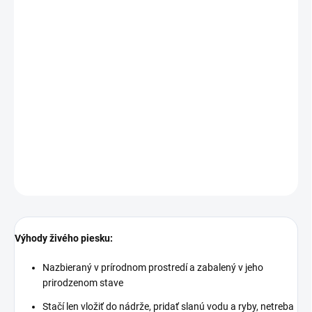
MOŽNOSTI
DORUČENIA
−
+
Pridať do košíka
Nazbieraný v prírodnom prostredí a zabalený v jeho
prirodzenom stave
DETAILNÉ INFORMÁCIE
OPÝTAŤ SA
STRÁŽIŤ
Výhody živého piesku:
Nazbieraný v prírodnom prostredí a zabalený v jeho
prirodzenom stave
Stačí len vložiť do nádrže, pridať slanú vodu a ryby, netreba