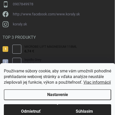
0907849978
http://www.facebook.com/www.koraly.sk
koraly.sk
TOP 3 PRODUKTY
MICROBE-LIFT MAGNESIUM 118ML
6,74 €
lepidlo Grey
7,70 €
Používame súbory cookie, aby sme vám umožnili pohodlné
Reef Salt 2kg Bag.
prehliadanie webovej stránky a vďaka analýze neustále
9,80 €
zlepšovali jej funkcie, výkon a použiteľnosť.
Viac informácií
Nastavenie
Copyright 2026
Koraly.sk
. Všetky práva vyhradené.
Odmietnuť
Súhlasím
Vytvoril Shoptet