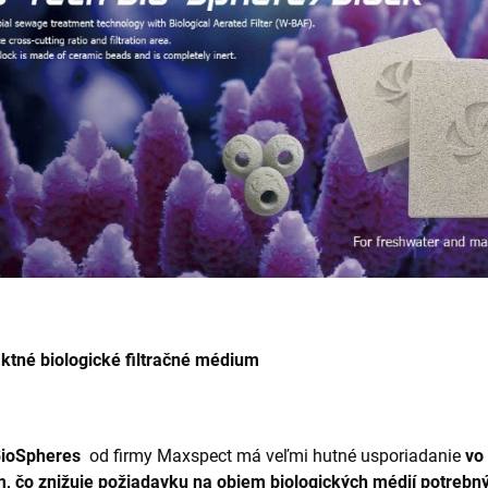
tné biologické filtračné médium
BioSpheres
od firmy Maxspect má veľmi hutné usporiadanie
vo
 čo znižuje požiadavku na objem biologických médií potrebnýc