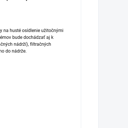
 na husté osídlenie užitočnými
stémov bude dochádzať aj k
čných nádrží), filtračných
amo do nádrže.