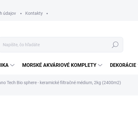
h údajov
Kontakty
Hľadať
IKA
MORSKÉ AKVÁRIOVÉ KOMPLETY
DEKORÁCIE
no Tech Bio sphere - keramické filtračné médium, 2kg (2400m2)
otenia
ZNAČKA:
MAXSPECT
39,90 €