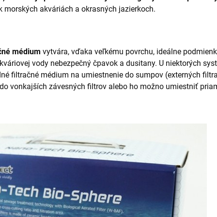
k morských akváriách a okrasných jazierkoch.
ačné médium
vytvára, vďaka veľkému povrchu, ideálne podmienky
 akváriovej vody nebezpečný čpavok a dusitany. U niektorých sy
né filtračné médium na umiestnenie do sumpov (externých filtra
y", do vonkajších závesných filtrov alebo ho možno umiestniť pri