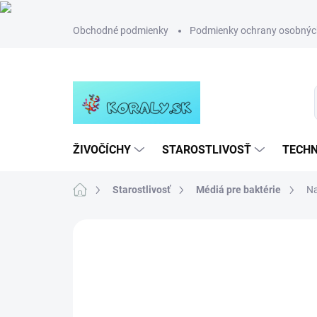
Prejsť
Obchodné podmienky
Podmienky ochrany osobnýc
na
obsah
ŽIVOČÍCHY
STAROSTLIVOSŤ
TECHN
Domov
Starostlivosť
Médiá pre baktérie
Na
Neohodnotené
Podrobnosti hodn
NOVINKA
TIP