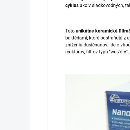
cyklus
ako v sladkovodných, ta
Toto
unikátne keramické filtr
baktériami, ktoré odstraňujú z
zníženiu dusičnanov. Ide o vhod
reaktorov, filtrov typu "wet/dr