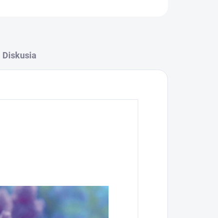
OPÝTAŤ SA
STRÁŽIŤ
Diskusia