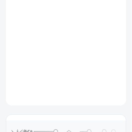
cena:
MÔŽEME
DORUČIŤ DO:
13.8.2026
MOŽNOSTI
DORUČENIA
−
+
Pridať do košíka
Sada prípravkov obsahujúcich všetky prvky prítomné v morskej
vode. Vysokokvalitný produkt, ktorý pozitívne ovplyvní kvalitu
koralov a zlepší stabilitu parametrov v akváriu.
DETAILNÉ INFORMÁCIE
OPÝTAŤ SA
STRÁŽIŤ