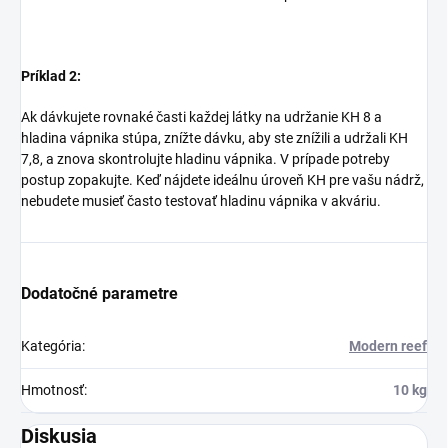
Príklad 2:
Ak dávkujete rovnaké časti každej látky na udržanie KH 8 a
hladina vápnika stúpa, znížte dávku, aby ste znížili a udržali KH
7,8, a znova skontrolujte hladinu vápnika. V prípade potreby
postup zopakujte. Keď nájdete ideálnu úroveň KH pre vašu nádrž,
nebudete musieť často testovať hladinu vápnika v akváriu.
Dodatočné parametre
Kategória
:
Modern reef
Hmotnosť
:
10 kg
Diskusia