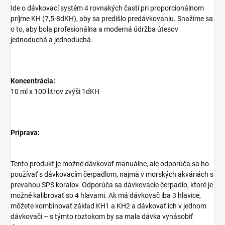
Ide o dávkovací systém 4 rovnakých častí pri proporcionálnom
príjme KH (7,5-8dKH), aby sa predišlo predávkovaniu. Snažíme sa
o to, aby bola profesionálna a moderná údržba útesov
jednoduchá a jednoduchá.
Koncentrácia:
10 ml x 100 litrov zvýši 1dKH
Príprava:
Tento produkt je možné dávkovať manuálne, ale odporúča sa ho
používať s dávkovacím čerpadlom, najmä v morských akváriách s
prevahou SPS koralov. Odporúča sa dávkovacie čerpadlo, ktoré je
možné kalibrovať so 4 hlavami. Ak má dávkovač iba 3 hlavice,
môžete kombinovať základ KH1 a KH2 a dávkovať ich v jednom
dávkovači – s týmto roztokom by sa mala dávka vynásobiť