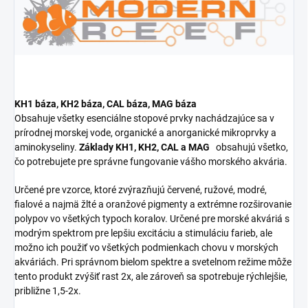
KH1 báza, KH2 báza, CAL báza, MAG báza
Obsahuje všetky esenciálne stopové prvky nachádzajúce sa v
prírodnej morskej vode, organické a anorganické mikroprvky a
aminokyseliny.
Základy KH1, KH2, CAL a MAG
obsahujú všetko,
čo potrebujete pre správne fungovanie vášho morského akvária.
Určené pre vzorce, ktoré zvýrazňujú červené, ružové, modré,
fialové a najmä žlté a oranžové pigmenty a extrémne rozširovanie
polypov vo všetkých typoch koralov. Určené pre morské akváriá s
modrým spektrom pre lepšiu excitáciu a stimuláciu farieb, ale
možno ich použiť vo všetkých podmienkach chovu v morských
akváriách. Pri správnom bielom spektre a svetelnom režime môže
tento produkt zvýšiť rast 2x, ale zároveň sa spotrebuje rýchlejšie,
približne 1,5-2x.