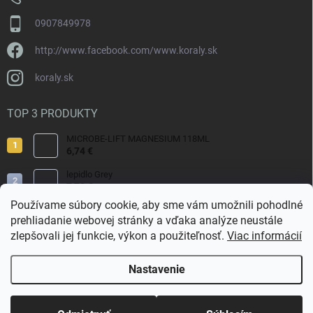
0907849978
http://www.facebook.com/www.koraly.sk
koraly.sk
TOP 3 PRODUKTY
MICROBE-LIFT MAGNESIUM 118ML
6,74 €
lepidlo Grey
7,70 €
Používame súbory cookie, aby sme vám umožnili pohodlné
Reef Salt 2kg Bag.
prehliadanie webovej stránky a vďaka analýze neustále
9,80 €
zlepšovali jej funkcie, výkon a použiteľnosť.
Viac informácií
Nastavenie
Copyright 2026
Koraly.sk
. Všetky práva vyhradené.