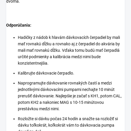
dvoma.
Odporúčania:
Hadičky z nádob k hlavám dávkovacích čerpadiel by mali
mať rovnakú dĺžku a rovnako aj z čerpadiel do akvária by
mali mať rovnakú dĺžku. Vďaka tomu budú mať čerpadlá
určité podmienky a kalibrácia medzi nimi bude
konzistentnejšia.
Kalibrujte dávkovacie čerpadlo.
Naprogramujte dávkovanie rovnakých častí a medzi
jednotlivými dávkovacími pumpami nechajte 10 minút
prerušiť dávkovanie. Najlepšie je začať s KH1, potom CAL,
potom KH2 a nakoniec MAG s 10-15 minútovou
prestávkou medzi nimi.
Rozložte si dávku počas 24 hodín a snažte sa rozložiť si
dávku toľkokrát, koľkokrát vám to dávkovacia pumpa