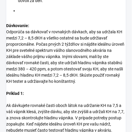
dovolí za deň.
Dávkovanie:
Odporúča sa dávkovať v rovnakých dávkach, aby sa udržala KH
medzi 7,2 – 8,5 dKH a všetko ostatné sa bude udržiavať
proporcionálne. Počas prvých 2 týždňov si nájdite ideálnu úroveň
KH pre svetelné spektrum vášho slanovodného akvária na
základe vášho príjmu vápnika. Inými slovami, mali by ste
dávkovať rovnaké časti, aby ste udržali hladinu vápnika stabilnú
medzi 380 – 420 ppm, a potom otestovať svoju KH, aby ste našli
ideálnu hladinu KH medzi 7,2 – 8,5 dKH. Skúste použiť rovnaký
KH tester a udržiavajte ho konštantný.
Príklad 1:
Ak dávkujete rovnaké časti oboch látok na udržanie KH na 7,5 a
váš vápnik klesá, zvýšte dávku, aby ste zvýšili a udržali KH na 7,7,
a znova skontrolujte hladinu vápnika. V prípade potreby postup
zopakujte. Keď nájdete ideálnu úroveň KH pre vašu nádrž,
nebudete musieť často testovať hladinu vápnika v akváriu.