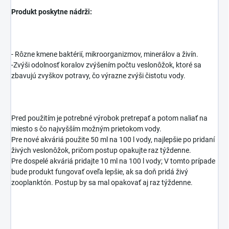
Produkt poskytne nádrži:
- Rôzne kmene baktérií, mikroorganizmov, minerálov a živín.
-Zvýši odolnosť koralov zvýšením počtu veslonôžok, ktoré sa
zbavujú zvyškov potravy, čo výrazne zvýši čistotu vody.
Pred použitím je potrebné výrobok pretrepať a potom naliať na
miesto s čo najvyšším možným prietokom vody.
Pre nové akváriá použite 50 ml na 100 l vody, najlepšie po pridaní
živých veslonôžok, pričom postup opakujte raz týždenne.
Pre dospelé akváriá pridajte 10 ml na 100 l vody; V tomto prípade
bude produkt fungovať oveľa lepšie, ak sa doň pridá živý
zooplanktón. Postup by sa mal opakovať aj raz týždenne.