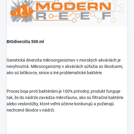
BIOdiverzita 500 ml
Genetická diverzita mikroorganizmov v morských akváriách je
nevyhnutná. Mikroorganizmy v akváriách súťažia so škodcami,
ako sú bičíkovce, sinice a iné problematické baktérie.
Proces boja proti baktériám je 100% prírodný, produkt funguje
tak, že do nádrže zavádza mikrofaunu, ako sú filtračné baktérie
alebo veslonôžky, ktoré veľmi účinne konkurujú a požierajú
nechcené škodce v nádrži.