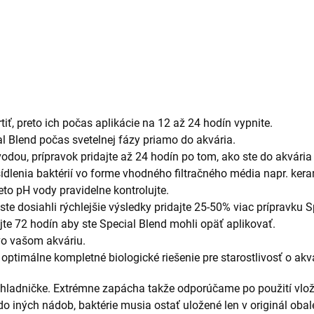
iť, preto ich počas aplikácie na 12 až 24 hodín vypnite.
al Blend počas svetelnej fázy priamo do akvária.
odou, prípravok pridajte až 24 hodín po tom, ako ste do akvária 
dlenia baktérií vo forme vhodného filtračného média napr. kera
to pH vody pravidelne kontrolujte.
ste dosiahli rýchlejšie výsledky pridajte 25-50% viac prípravku S
ajte 72 hodín aby ste Special Blend mohli opäť aplikovať.
vo vašom akváriu.
 optimálne kompletné biologické riešenie pre starostlivosť o ak
chladničke. Extrémne zapácha takže odporúčame po použití vlož
do iných nádob, baktérie musia ostať uložené len v originál obal