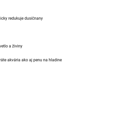
icky redukuje dusičnany
etlo a živiny
áte akvária ako aj penu na hladine