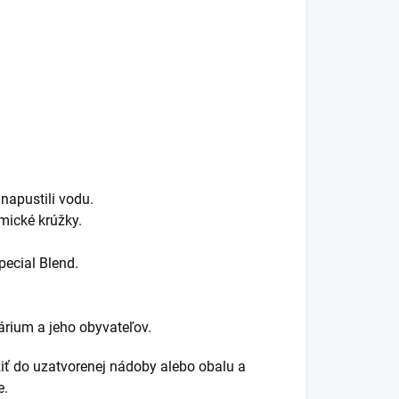
napustili vodu.
mické krúžky.
pecial Blend.
várium a jeho obyvateľov.
iť do uzatvorenej nádoby alebo obalu a
e.