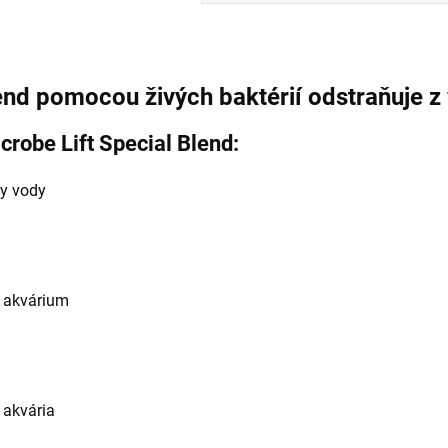
d pomocou živých baktérií odstraňuje z v
crobe Lift Special Blend:
ny vody
 akvárium
 akvária