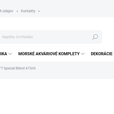
h údajov
Kontakty
Hľadať
IKA
MORSKÉ AKVÁRIOVÉ KOMPLETY
DEKORÁCIE
T Special Blend 473ml
otenia
ZNAČKA:
MICROBE LIFT
24,90 €