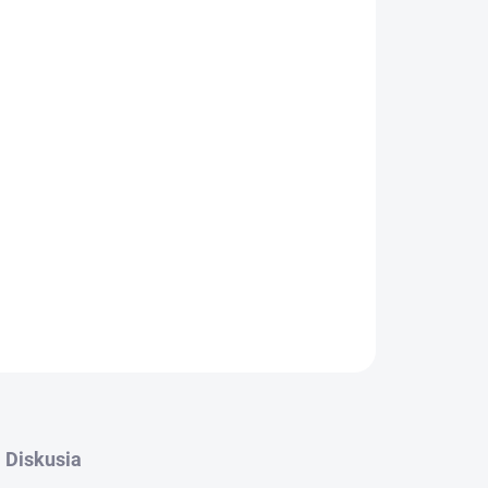
026
MOŽNOSTI DORUČENIA
Pridať do košíka
 rozpad škodlivých látok v akváriu. Kompletný
OPÝTAŤ SA
STRÁŽIŤ
Diskusia