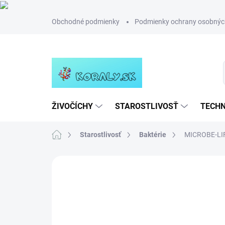
Prejsť
Obchodné podmienky
Podmienky ochrany osobnýc
na
obsah
ŽIVOČÍCHY
STAROSTLIVOSŤ
TECHN
Domov
Starostlivosť
Baktérie
MICROBE-LIF
Neohodnotené
Podrobnosti hodn
NOVINKA
TIP