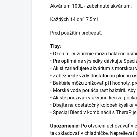
Akvárium 100L - zabehnuté akvárium:
Každých 14 dní: 7,5ml
Pred použitím pretrepať.
Tipy:
• Ozón a UV žiarenie môžu baktérie usmrt
• Pre optimálne výsledky dávkujte Speci
• Ak si zariaďujete akvárium s morskou v
• Zabezpečte vždy dostatočnú plochu osí
• Baktérie môžu znižovať pH hodnoty, pre
• Morská voda potláča rast baktérií. Aby 
• Ak ste používali v akváriu liečivá počk
• Dbajte na dostatočný kolobeh kyslíka 
• Special Blend v kombinácii s TheraP je
Upozornenie:
Po otvorení uchovávať v 
tak skladovať v chladničke. Neprelievať 