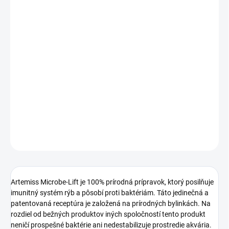
DORUČENIA
−
+
Pridať do košíka
Artemiss je úplne prírodný liek, účinný v boji proti nasledujúcim
ochoreniam a príznakom: bakteriálny zápal, vypúlené oči,
saprolegnióza, vredy a petechie, zakalenie kože, afty v ústach,
nekróza plutiev a vyvýšené šupiny.
DETAILNÉ INFORMÁCIE
OPÝTAŤ SA
STRÁŽIŤ
Artemiss Microbe-Lift je 100% prírodná prípravok, ktorý posilňuje
imunitný systém rýb a pôsobí proti baktériám. Táto jedinečná a
patentovaná receptúra ​​je založená na prírodných bylinkách. Na
rozdiel od bežných produktov iných spoločností tento produkt
neničí prospešné baktérie ani nedestabilizuje prostredie akvária.