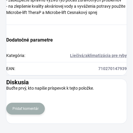
- zabezpečte správnu výživu rýb počas zdravotných problémov
- na zlepšenie kvality akváriovej vody a vyváženia potravy použite
Microbe-lift TheraP a Microbe-lift Cesnakový sprej
Dodatočné parametre
Kategória
:
Liečivá/aklimatizácia pre ryby
EAN
:
710270147939
Diskusia
Buďte prvý, kto napíše príspevok k tejto položke.
Pridať komentár