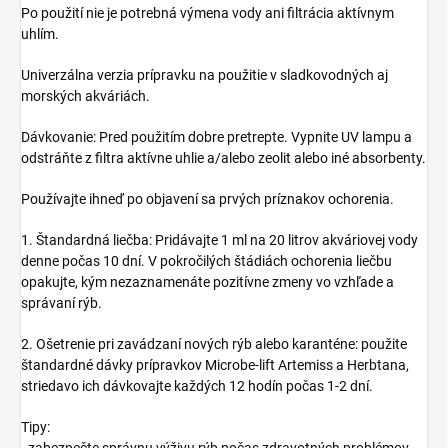
Po použití nie je potrebná výmena vody ani filtrácia aktívnym
uhlím.
Univerzálna verzia prípravku na použitie v sladkovodných aj
morských akváriách.
Dávkovanie: Pred použitím dobre pretrepte. Vypnite UV lampu a
odstráňte z filtra aktívne uhlie a/alebo zeolit ​​alebo iné absorbenty.
Používajte ihneď po objavení sa prvých príznakov ochorenia.
1. Štandardná liečba: Pridávajte 1 ml na 20 litrov akváriovej vody
denne počas 10 dní. V pokročilých štádiách ochorenia liečbu
opakujte, kým nezaznamenáte pozitívne zmeny vo vzhľade a
správaní rýb.
2. Ošetrenie pri zavádzaní nových rýb alebo karanténe: použite
štandardné dávky prípravkov Microbe-lift Artemiss a Herbtana,
striedavo ich dávkovajte každých 12 hodín počas 1-2 dní.
Tipy: