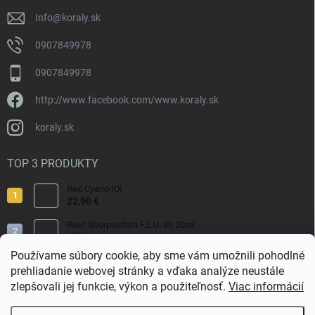
e
Info
@
koraly.sk
0907849978
0907849978
http://www.facebook.com/www.koraly.sk
koraly.sk
TOP 3 PRODUKTY
Red Cyano RX
22,90 €
Reef Scorpionfish F.L.U. 86 20ml
17,90 €
Používame súbory cookie, aby sme vám umožnili pohodlné
Nyos Artemis 250ml
prehliadanie webovej stránky a vďaka analýze neustále
15,50 €
zlepšovali jej funkcie, výkon a použiteľnosť.
Viac informácií