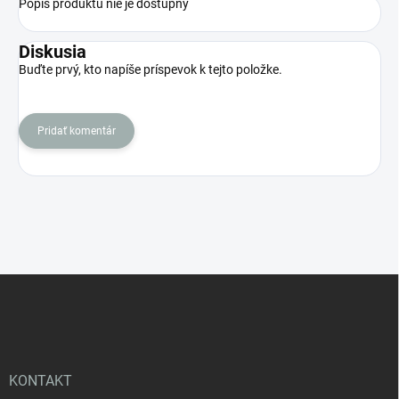
Popis produktu nie je dostupný
Diskusia
Buďte prvý, kto napíše príspevok k tejto položke.
Pridať komentár
Z
á
p
ä
t
i
KONTAKT