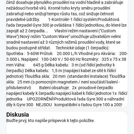
čímž dosahuje plynulého proudění na vodní hladině a zabráňuje
nežádoucí tvorbě vírů. Kromě toho kryty směru proudění
zabraňují nebo snižují tempo růstu řas, což snižuje četnost
pravidelné údržby. 1-Kontrolér-1 řídící systém:Produktová
řada čerpadel Gyre 300 je ovládána 1 řídící jednotkou, do které lze
zapojit až 2 čerpadla... Vlastní režim nastavení ("Custom
Wave"):Nový režim "Custom Wave" umožňuje uživatelům velmi
snadné nastavení až 3 různých režimů proudění vody, které se
budou postupně střídat. Technické údaje (1 čerpadlo):
Spotřeba : 5-60W Průtok: 20.000 L/h Vhodné pro Akvária: 200-
3.000 L Napájení: 100-240 V / 50-60 Hz Rozměry: 325 x 75 x 38
mm Váha: 645 g Délka kabelu: 3 m (od řídící jednotky k
čerpadlu) Délka kabelu: 1,5 m (napájecí kabel ze sítě k řídící
jednotce) Tloušťka skla: 20 mm (standardní instalace) Tloušťka
skla: 25 mm (s pomocným magnetem / není součástí balení -
příslušenství) Balení obsahuje: 2x proudové čerpadlo
napájecí kabely k čerpadlu napájecí kabel k řídící jednotce 1x řídící
jednotka UPOZORNĚNÍ!Produktová řada Gyre 300 a náhradní
díly k Gyre 300 NEJSOU kompatibilní s řadou Gyre 100 a 200!
Diskusia
Buďte prvý, kto napíše príspevok k tejto položke.