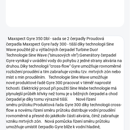
DETAILNÉ INFORMÁCIE
OPÝTAŤ SA
STRÁŽIŤ
Maxspect Gyre 350 Dbl - sada se 2 čerpadly Proudová
čerpadla Maxspect Gyre řady 300 - tišší díky technologii Sine
Wave použité již u výtlačných čerpadel Turbine Duo!
Technologie Sine Wave ("sinusových vln"):Generátory čerpadel
Gyre vynikají v uvádění vody do pohybu z jedné strany akvária na
druhou.Díky technologii "cross-flow" Gyre umožňuje rovnoměrné
rozložení proudění a tím zabraňuje vzniku tzv. mrtvých zón nebo
míst s min prouděním. Technologie Sine Wave umožňuje
nové produktové řadě Gyre 300 pracovat v téměř naprosté
tichosti. Elektrický proud při použití Sine Wabe technologie má
plynulejší průběh křivky než tomu je u běžných čerpadel a chod
čerpadel je díky tomu výrazně tišší. Nové řízení
směru průtoku:Produktová řada Gyre 300 díky technologii cross-
flow a novému řízení směru průtoku distribuje vodní proudění
rovnoměrně a přesně do jakékoliv části akvária, čímž zabraňuje
vzniku mrtvých zón. Nová pomůcka řízení směru průtoku
umožňuje umístit čerpadlo Gyre blíže k vodní hladině,