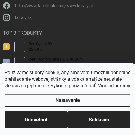
http://www.facebook.com/www.koraly.sk
koraly.sk
TOP 3 PRODUKTY
Red Cyano RX
22,90 €
Reef Scorpionfish F.L.U. 86 20ml
17,90 €
Používame súbory cookie, aby sme vám umožnili pohodlné
Nyos Artemis 250ml
prehliadanie webovej stránky a vďaka analýze neustále
15,50 €
zlepšovali jej funkcie, výkon a použiteľnosť.
Viac informácií
Nastavenie
Copyright 2026
Koraly.sk
. Všetky práva vyhradené.
Odmietnuť
Súhlasím
Vytvoril Shoptet