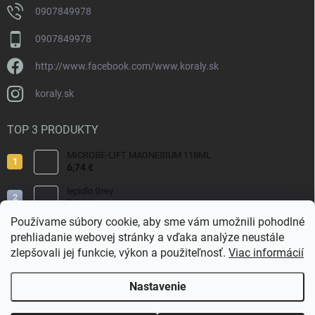
0907849978
0907849978
http://www.facebook.com/www.koraly.sk
koraly.sk
TOP 3 PRODUKTY
MICROBE-LIFT MAGNESIUM 118ML
6,74 €
lepidlo Grey
7,70 €
Používame súbory cookie, aby sme vám umožnili pohodlné
Reef Salt 2kg Bag.
prehliadanie webovej stránky a vďaka analýze neustále
9,80 €
zlepšovali jej funkcie, výkon a použiteľnosť.
Viac informácií
Nastavenie
Copyright 2026
Koraly.sk
. Všetky práva vyhradené.