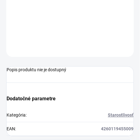
MOŽNOSTI
DORUČENIA
−
+
Pridať do košíka
OPÝTAŤ SA
STRÁŽIŤ
Popis produktu nie je dostupný
Dodatočné parametre
Kategória
:
Starostlivosť
EAN
:
4260119455009