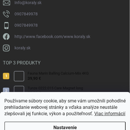
Info
@
koraly.sk
0907849978
0907849978
http://www.facebook.com/www.koraly.sk
koraly.sk
TOP 3 PRODUKTY
Fauna Marin Balling Calcium-Mix 4KG
39,90 €
Tunze 0222.015 Care Magnet long
50,80 €
Používame súbory cookie, aby sme vám umožnili pohodlné
Fauna Marin Balling Calcium MIX CaCl2 1000g
prehliadanie webovej stránky a vďaka analýze neustále
13,90 €
zlepšovali jej funkcie, výkon a použiteľnosť.
Viac informácií
Nastavenie