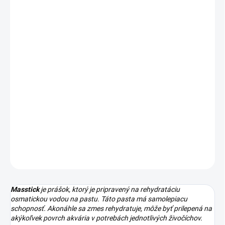
DORUČENIA
−
+
Pridať do košíka
Easy Reefs - Masstick
je rôznorodá zmes výlučne prírodných
surovín ručne vyrobených.
Jeho vysoko odborné zloženie
prirodzenú a vyváženú stravu pre všetky ryby a bezstavovce
živočíchy morských rifových akvárií.
Masstick
sa skladá zo
surovín morského pôvodu. Neobsahuje teda žiadne atraktanty,
konzervačné látky alebo syntézy zlúčeniny.
DETAILNÉ INFORMÁCIE
OPÝTAŤ SA
STRÁŽIŤ
Masstick
je prášok, ktorý je pripravený na rehydratáciu
osmatickou vodou na pastu.
Táto pasta má samolepiacu
schopnosť.
Akonáhle sa zmes rehydratuje, môže byť prilepená na
akýkoľvek povrch akvária v potrebách jednotlivých živočíchov.