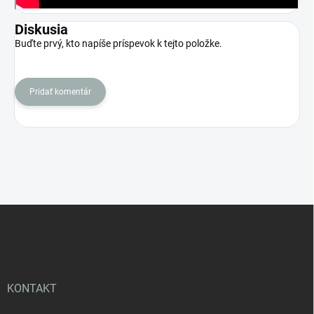
Diskusia
Buďte prvý, kto napíše príspevok k tejto položke.
Pridať komentár
Z
á
p
ä
t
i
KONTAKT
e