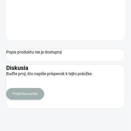
Jednotková
VYPREDANÉ
cena:
MOŽNOSTI
DORUČENIA
OPÝTAŤ SA
STRÁŽIŤ
Popis produktu nie je dostupný
Diskusia
Buďte prvý, kto napíše príspevok k tejto položke.
Pridať komentár