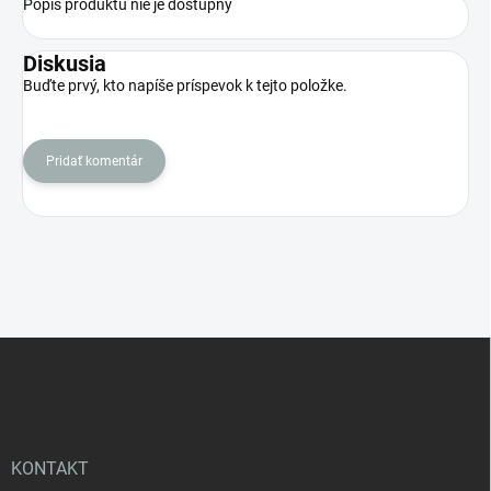
Popis produktu nie je dostupný
Diskusia
Buďte prvý, kto napíše príspevok k tejto položke.
Pridať komentár
Z
á
p
ä
t
i
KONTAKT