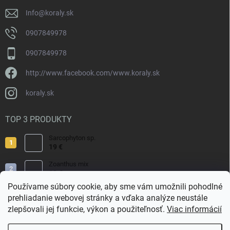
e
Info
@
koraly.sk
0907849978
0907849978
http://www.facebook.com/www.koraly.sk
koraly.sk
TOP 3 PRODUKTY
Sarcophyton sp.
19 €
Zoanthus mix
19 €
Používame súbory cookie, aby sme vám umožnili pohodlné
Acropora valida
prehliadanie webovej stránky a vďaka analýze neustále
15 €
zlepšovali jej funkcie, výkon a použiteľnosť.
Viac informácií