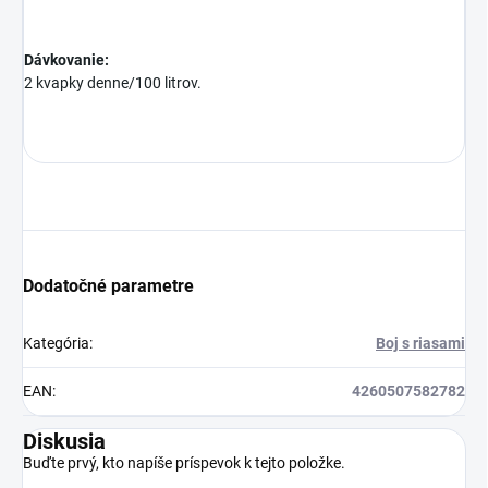
Dávkovanie:
2 kvapky denne/100 litrov.
Dodatočné parametre
Kategória
:
Boj s riasami
EAN
:
4260507582782
Diskusia
Buďte prvý, kto napíše príspevok k tejto položke.