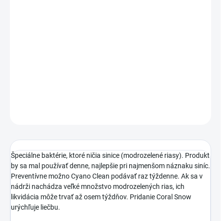
DORUČENIA
−
+
Pridať do košíka
Korallen Zucht CyanoClean je špeciálny prípravok s bakteriálnymi
kmeňmi, ktoré neutralizujú sinice.
DETAILNÉ INFORMÁCIE
OPÝTAŤ SA
STRÁŽIŤ
Špeciálne baktérie, ktoré ničia sinice (modrozelené riasy). Produkt
by sa mal používať denne, najlepšie pri najmenšom náznaku siníc.
Preventívne možno Cyano Clean podávať raz týždenne. Ak sa v
nádrži nachádza veľké množstvo modrozelených rias, ich
likvidácia môže trvať až osem týždňov. Pridanie Coral Snow
urýchľuje liečbu.