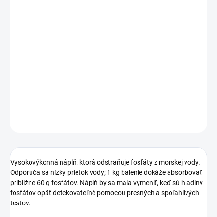
DORUČENIA
−
+
Pridať do košíka
Korallen Zucht Biophos 2 je vysoko účinná náplň, ktorá odstraňuje
fosfáty z morskej vody. Odporúča sa nízky prietok vody; 1 kg
balenie dokáže absorbovať približne 60 g fosfátov.
DETAILNÉ INFORMÁCIE
OPÝTAŤ SA
STRÁŽIŤ
Vysokovýkonná náplň, ktorá odstraňuje fosfáty z morskej vody.
Odporúča sa nízky prietok vody; 1 kg balenie dokáže absorbovať
približne 60 g fosfátov. Náplň by sa mala vymeniť, keď sú hladiny
fosfátov opäť detekovateľné pomocou presných a spoľahlivých
testov.