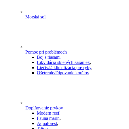
Morská soľ
Pomoc pri problémoch
Boj s riasami
,
Likvidácia sklených sasaniek
,
Liečivá/aklimatizácia pre ryby
,
Ošetrenie/Dipovanie korálov
Doplňovanie prvkov
Modern reef
,
Fauna marin
,
Aquaforest
,
Triton
,