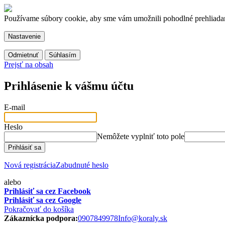
Používame súbory cookie, aby sme vám umožnili pohodlné prehliadani
Nastavenie
Odmietnuť
Súhlasím
Prejsť na obsah
Prihlásenie k vášmu účtu
E-mail
Heslo
Nemôžete vyplniť toto pole
Prihlásiť sa
Nová registrácia
Zabudnuté heslo
alebo
Prihlásiť sa cez Facebook
Prihlásiť sa cez Google
Pokračovať do košíka
Zákaznícka podpora:
0907849978
Info@koraly.sk