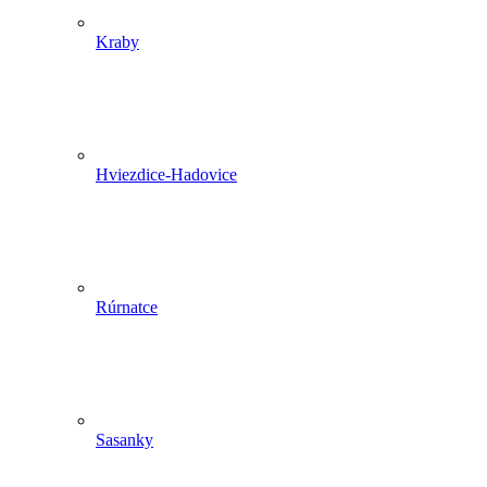
Kraby
Hviezdice-Hadovice
Rúrnatce
Sasanky