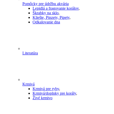
Pomôcky pre údržbu akvária
Lepidlá a fragovanie korálov
,
Škrabky na sklo
,
Kliešte, Pinzety, Pipety
,
Odkalovanie dna
Literatúra
Krmivá
Krmivá pre ryby
,
Krmivá/doplnky pre korály
,
Živé krmivo