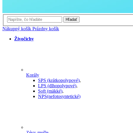
Hľadať
Nákupný košík
Prázdny košík
Živočíchy
Korály
SPS (krátkopolypové)
,
LPS (dlhopolypové)
,
Soft (mäkké)
,
NPS(nefotosyntetické)
Zévy-mušle