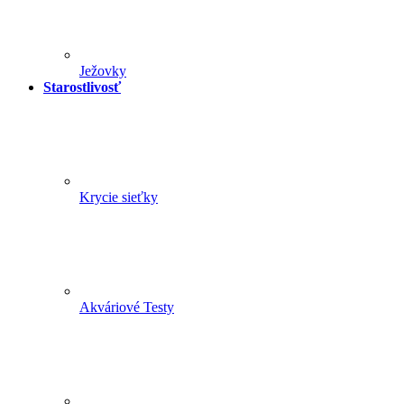
Ježovky
Starostlivosť
Krycie sieťky
Akváriové Testy