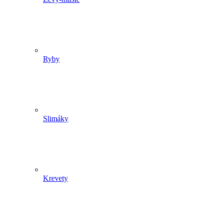
Ryby
Slimáky
Krevety