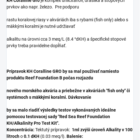
KH Coralline Gro
je komplex uhličitanov, draslíka a stopových
prvkov ako napr. železo.
Pre podporu
rastu koralovej riasy v akváriách iba s rybami (fish only) alebo s
mäkkými koralmi je nutné udržiavať
alkalitu na úrovni cca
3 meq/L (8.4 °dKH) a špecifické stopové
prvky treba pravidelne dopĺňať.
Prípravok KH Coralline GRO by sa mal používať namiesto
produktu Reef Foundation B počas rozjazdu
nového morského akvária a priebežne v akváriách "fish only" či
systémoch s mäkkými koralmi. Dávkovanie
by sa malo riadiť výsledky testov vykonávaných ideálne
pomocou testovacej sady "Red Sea Reef Foundation
KH/Alkalinity Pro Test Kit".
Koncentrácia:
Tektutý prípravok:
1ml zvýši úroveň Alkality v 100
litroch
o
0.1 dKH
(0.03 meq/l).
Balenie: