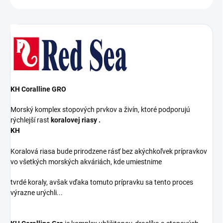
KH Coralline GRO
Morský komplex stopových prvkov a živín, ktoré podporujú
rýchlejší rast
koralovej riasy
.
KH
Koralová riasa bude prirodzene rásť bez akýchkoľvek prípravkov
vo všetkých morských akváriách, kde umiestnime
tvrdé koraly, avšak vďaka tomuto prípravku sa tento proces
výrazne urýchli...