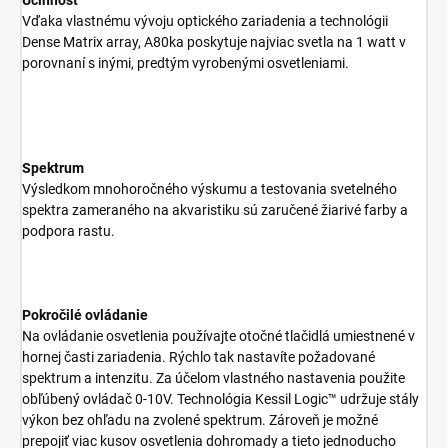
Účinnosť
Vďaka vlastnému vývoju optického zariadenia a technológii
Dense Matrix array, A80ka poskytuje najviac svetla na 1 watt v
porovnaní s inými, predtým vyrobenými osvetleniami.
Spektrum
Výsledkom mnohoročného výskumu a testovania svetelného
spektra zameraného na akvaristiku sú zaručené žiarivé farby a
podpora rastu.
Pokročilé ovládanie
Na ovládanie osvetlenia používajte otočné tlačidlá umiestnené v
hornej časti zariadenia. Rýchlo tak nastavíte požadované
spektrum a intenzitu. Za účelom vlastného nastavenia použite
obľúbený ovládač 0-10V. Technológia Kessil Logic™ udržuje stály
výkon bez ohľadu na zvolené spektrum. Zároveň je možné
prepojiť viac kusov osvetlenia dohromady a tieto jednoducho