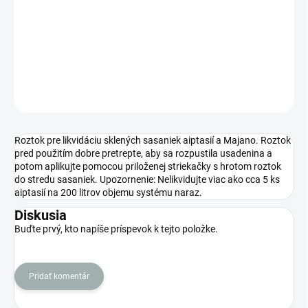
−
+
Pridať do košíka
DETAILNÉ INFORMÁCIE
OPÝTAŤ SA
STRÁŽIŤ
Roztok pre likvidáciu sklených sasaniek aiptasií a Majano. Roztok
pred použitím dobre pretrepte, aby sa rozpustila usadenina a
potom aplikujte pomocou priloženej striekačky s hrotom roztok
do stredu sasaniek. Upozornenie: Nelikvidujte viac ako cca 5 ks
aiptasií na 200 litrov objemu systému naraz.
Diskusia
Buďte prvý, kto napíše príspevok k tejto položke.
Pridať komentár