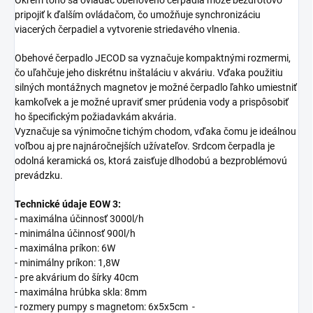
Okrem toho sa ovládač obehového čerpadla môže bezdrôtovo
pripojiť k ďalším ovládačom, čo umožňuje synchronizáciu
viacerých čerpadiel a vytvorenie striedavého vlnenia.
Obehové čerpadlo JECOD sa vyznačuje kompaktnými rozmermi,
čo uľahčuje jeho diskrétnu inštaláciu v akváriu. Vďaka použitiu
silných montážnych magnetov je možné čerpadlo ľahko umiestniť
kamkoľvek a je možné upraviť smer prúdenia vody a prispôsobiť
ho špecifickým požiadavkám akvária.
Vyznačuje sa výnimočne tichým chodom, vďaka čomu je ideálnou
voľbou aj pre najnáročnejších užívateľov. Srdcom čerpadla je
odolná keramická os, ktorá zaisťuje dlhodobú a bezproblémovú
prevádzku.
Technické údaje EOW 3:
- maximálna účinnosť 3000l/h
- minimálna účinnosť 900l/h
- maximálna príkon: 6W
- minimálny príkon: 1,8W
- pre akvárium do šírky 40cm
- maximálna hrúbka skla: 8mm
- rozmery pumpy s magnetom: 6x5x5cm
-