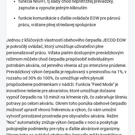
funkcia NIGHT, tj slabý chod nepretržitej prevádzky,
zapnutie a vypnutie jedným kliknutím
funkcie komunikácie s ďalšie ovládače EOW pre párovú
prácu, vrátane plnej striedavej spolupráce
Jednou z kľúčových vlastností obehového čerpadla JECOD EOW
je pokročilý ovládač, ktorý umožňuje užívateľovi plne
personalizovať prácu. Vďaka piatim dostupným prevádzkovým
režimom môžete chod čerpadla prispôsobiť individuálnym
potrebám akvária, od jemného vlnenia až po intenzívne prúdenie.
Prevádzkový výkon čerpadla je regulovaný s presnosťou na 1%, v
rozsahu od 30% do 100%, čo umožňuje veľmi plynulé
prispôsobenie podmienkam v nádrži. Funkcia "Feed Mode" je
inovatívne riešenie pre akvaristov, ktoré umožňuje dočasne
vypnúť čerpadlo na 10 minút na kŕmenie rýb, čo zabraňuje šíreniu
potravy po celom akváriu. Okrem toho ponúka obehové čerpadlo
možnosť upraviť vlnovú frekvenciu a výkon, čo vám umožní
vytvoriť prirodzené prostredie pre obyvateľov akvária. Režim
"Noc" automaticky znižuje výkon čerpadla v noci a poskytuje
pokojnejšie podmienky pre ryby a ďalšie akváriové organizmy.