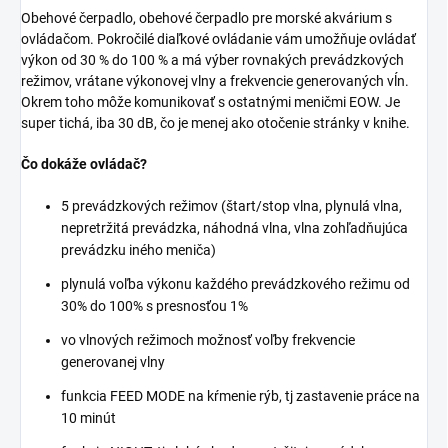
Obehové čerpadlo, obehové čerpadlo pre morské akvárium s
ovládačom. Pokročilé diaľkové ovládanie vám umožňuje ovládať
výkon od 30 % do 100 % a má výber rovnakých prevádzkových
režimov, vrátane výkonovej vlny a frekvencie generovaných vĺn.
Okrem toho môže komunikovať s ostatnými meničmi EOW. Je
super tichá, iba 30 dB, čo je menej ako otočenie stránky v knihe.
Čo dokáže ovládač?
5 prevádzkových režimov (štart/stop vlna, plynulá vlna,
nepretržitá prevádzka, náhodná vlna, vlna zohľadňujúca
prevádzku iného meniča)
plynulá voľba výkonu každého prevádzkového režimu od
30% do 100% s presnosťou 1%
vo vlnových režimoch možnosť voľby frekvencie
generovanej vlny
funkcia FEED MODE na kŕmenie rýb, tj zastavenie práce na
10 minút