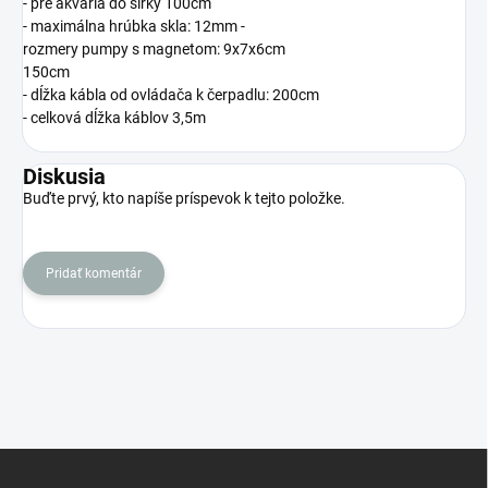
- pre akvária do šírky 100cm
- maximálna hrúbka skla: 12mm
-
rozmery pumpy s magnetom: 9x7x6cm
150cm
- dĺžka kábla od ovládača k čerpadlu: 200cm
- celková dĺžka káblov 3,5m
Diskusia
Buďte prvý, kto napíše príspevok k tejto položke.
Pridať komentár
Z
á