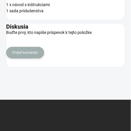
1 x návod s inštrukciami
1 sada príslušenstva
Diskusia
Buďte prvý, kto napíše príspevok k tejto položke.
Pridať komentár
Z
á
p
ä
t