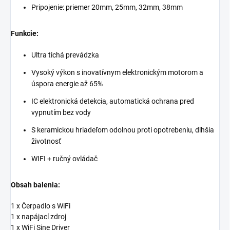
Pripojenie: priemer 20mm, 25mm, 32mm, 38mm
Funkcie:
Ultra tichá prevádzka
Vysoký výkon s inovatívnym elektronickým motorom a
úspora energie až 65%
IC elektronická detekcia, automatická ochrana pred
vypnutím bez vody
S keramickou hriadeľom odolnou proti opotrebeniu, dlhšia
životnosť
WIFI + ručný ovládač
Obsah balenia:
1 x Čerpadlo s WiFi
1 x napájací zdroj
1 x WiFi Sine Driver