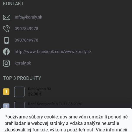
i
KONTAKT
e
Info
@
koraly.sk
0907849978
0907849978
http://www.facebook.com/www.koraly.sk
koraly.sk
TOP 3 PRODUKTY
Red Cyano RX
22,90 €
Reef Scorpionfish F.L.U. 86 20ml
17,90 €
Používame súbory cookie, aby sme vám umožnili pohodlné
Nyos Artemis 250ml
prehliadanie webovej stránky a vďaka analýze neustále
15,50 €
zlepšovali jej funkcie, výkon a použiteľnosť.
Viac informácií