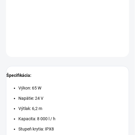
Najnovšie čerpadlá Jebao/Jecod MDC s WIFI. Tieto čerpadlá je
možné ovládať cez aplikáciu Jebao Aqua pomocou smartfónu,
tabletu, notebooku alebo PC.
DETAILNÉ INFORMÁCIE
OPÝTAŤ SA
STRÁŽIŤ
Špecifikácia:
Výkon: 65 W
Napätie: 24 V
Výtlak: 6,2 m
Kapacita: 8 000 l / h
Stupeň krytia: IPX8