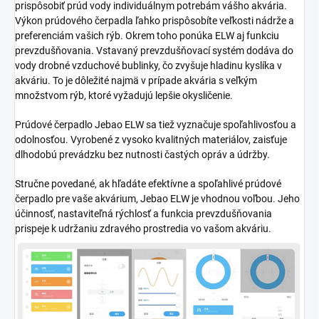
prispôsobiť prúd vody individuálnym potrebám vášho akvária.
Výkon prúdového čerpadla ľahko prispôsobíte veľkosti nádrže a
preferenciám vašich rýb. Okrem toho ponúka ELW aj funkciu
prevzdušňovania. Vstavaný prevzdušňovací systém dodáva do
vody drobné vzduchové bublinky, čo zvyšuje hladinu kyslíka v
akváriu. To je dôležité najmä v prípade akvária s veľkým
množstvom rýb, ktoré vyžadujú lepšie okysličenie.
Prúdové čerpadlo Jebao ELW sa tiež vyznačuje spoľahlivosťou a
odolnosťou. Vyrobené z vysoko kvalitných materiálov, zaisťuje
dlhodobú prevádzku bez nutnosti častých opráv a údržby.
Stručne povedané, ak hľadáte efektívne a spoľahlivé prúdové
čerpadlo pre vaše akvárium, Jebao ELW je vhodnou voľbou. Jeho
účinnosť, nastaviteľná rýchlosť a funkcia prevzdušňovania
prispeje k udržaniu zdravého prostredia vo vašom akváriu.