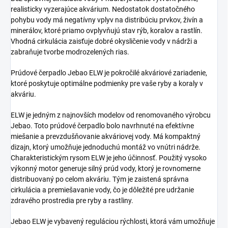
realisticky vyzerajúce akvárium. Nedostatok dostatočného
pohybu vody má negatívny vplyv na distribúciu prvkov, živín a
minerálov, ktoré priamo ovplyvňujú stav rýb, koralov a rastlín.
Vhodná cirkulácia zaisťuje dobré okysličenie vody v nádrži a
zabraňuje tvorbe modrozelených rias.
Prúdové čerpadlo Jebao ELW je pokročilé akváriové zariadenie,
ktoré poskytuje optimálne podmienky pre vaše ryby a koraly v
akváriu.
ELW je jedným z najnovších modelov od renomovaného výrobcu
Jebao. Toto prúdové čerpadlo bolo navrhnuté na efektívne
miešanie a prevzdušňovanie akváriovej vody. Má kompaktný
dizajn, ktorý umožňuje jednoduchú montáž vo vnútri nádrže.
Charakteristickým rysom ELW je jeho účinnosť. Použitý vysoko
výkonný motor generuje silný prúd vody, ktorý je rovnomerne
distribuovaný po celom akváriu. Tým je zaistená správna
cirkulácia a premiešavanie vody, čo je dôležité pre udržanie
zdravého prostredia pre ryby a rastliny.
Jebao ELW je vybavený reguláciou rýchlosti, ktorá vám umožňuje