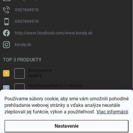
0907849978
0907849978
http://www.facebook.com/www.koraly.sk
koraly.sk
TOP 3 PRODUKTY
Red Cyano RX
22,90 €
Reef Scorpionfish F.L.U. 86 20ml
17,90 €
Používame súbory cookie, aby sme vám umožnili pohodlné
Nyos Artemis 250ml
prehliadanie webovej stránky a vďaka analýze neustále
15,50 €
zlepšovali jej funkcie, výkon a použiteľnosť.
Viac informácií
Nastavenie