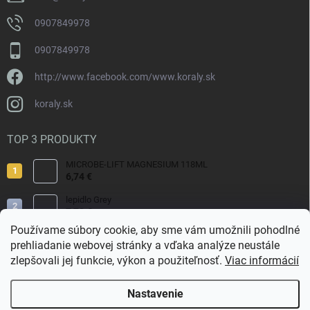
0907849978
0907849978
http://www.facebook.com/www.koraly.sk
koraly.sk
TOP 3 PRODUKTY
MICROBE-LIFT MAGNESIUM 118ML
6,74 €
lepidlo Grey
7,70 €
Používame súbory cookie, aby sme vám umožnili pohodlné
Reef Salt 2kg Bag.
prehliadanie webovej stránky a vďaka analýze neustále
9,80 €
zlepšovali jej funkcie, výkon a použiteľnosť.
Viac informácií
Nastavenie