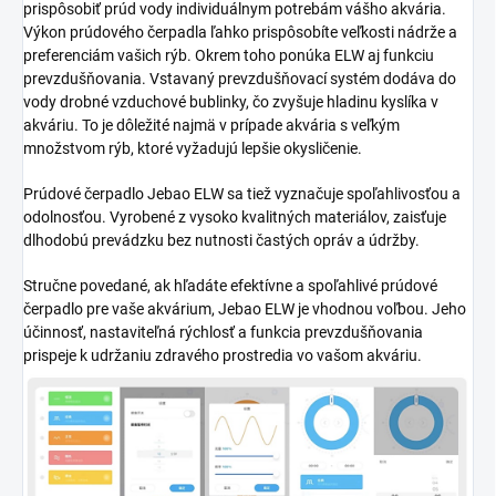
prispôsobiť prúd vody individuálnym potrebám vášho akvária.
Výkon prúdového čerpadla ľahko prispôsobíte veľkosti nádrže a
preferenciám vašich rýb. Okrem toho ponúka ELW aj funkciu
prevzdušňovania. Vstavaný prevzdušňovací systém dodáva do
vody drobné vzduchové bublinky, čo zvyšuje hladinu kyslíka v
akváriu. To je dôležité najmä v prípade akvária s veľkým
množstvom rýb, ktoré vyžadujú lepšie okysličenie.
Prúdové čerpadlo Jebao ELW sa tiež vyznačuje spoľahlivosťou a
odolnosťou. Vyrobené z vysoko kvalitných materiálov, zaisťuje
dlhodobú prevádzku bez nutnosti častých opráv a údržby.
Stručne povedané, ak hľadáte efektívne a spoľahlivé prúdové
čerpadlo pre vaše akvárium, Jebao ELW je vhodnou voľbou. Jeho
účinnosť, nastaviteľná rýchlosť a funkcia prevzdušňovania
prispeje k udržaniu zdravého prostredia vo vašom akváriu.