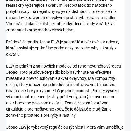
realisticky vyzerajúce akvárium. Nedostatok dostatočného
pohybu vody má negatívny vplyv na distribúciu prvkov, živín a
minerálov, ktoré priamo ovplyvňujú stav rýb, koralov a rastlín.
Vhodná cirkulácia zaisťuje dobré okysličenie vody v nádrži a
zabraňuje tvorbe modrozelených rias.
Prúdové čerpadlo Jebao ELW je pokročilé akváriové zariadenie,
ktoré poskytuje optimálne podmienky pre vaše ryby a koraly v
akváriu.
ELW je jedným z najnovších modelov od renomovaného výrobcu
Jebao. Toto prúdové čerpadlo bolo navrhnuté na efektívne
miešanie a prevzdušňovanie akváriovej vody. Má kompaktný
dizajn, ktorý umožňuje jednoduchú montáž vo vnútri nádrže.
Charakteristickým rysom ELW je jeho účinnosť. Použitý vysoko
výkonný motor generuje silný prúd vody, ktorý je rovnomerne
distribuovaný po celom akváriu. Tým je zaistená správna
cirkulácia a premiešavanie vody, čo je dôležité pre udržanie
zdravého prostredia pre ryby a rastliny.
Jebao ELW je vybavený reguláciou rýchlosti, ktorá vám umožňuje