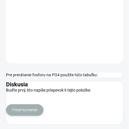
MOŽNOSTI
DORUČENIA
−
+
Pridať do košíka
DETAILNÉ INFORMÁCIE
OPÝTAŤ SA
STRÁŽIŤ
Pre prerátanie fosforu na PO4 použite túto tabuľku:
Diskusia
Buďte prvý, kto napíše príspevok k tejto položke.
Pridať komentár