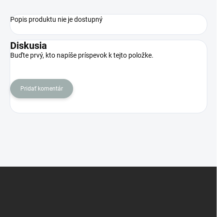
Popis produktu nie je dostupný
Diskusia
Buďte prvý, kto napíše príspevok k tejto položke.
Pridať komentár
Z
á
p
ä
t