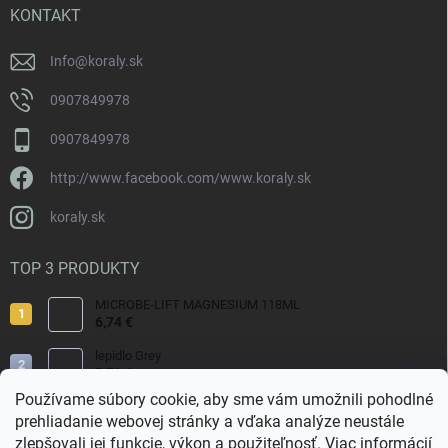
i
KONTAKT
e
Info
@
koraly.sk
0907849978
0907849978
http://www.facebook.com/www.koraly.sk
koraly.sk
TOP 3 PRODUKTY
MICROBE-LIFT MAGNESIUM 118ML
6,74 €
lepidlo Grey
7,70 €
Používame súbory cookie, aby sme vám umožnili pohodlné
Reef Salt 2kg Bag.
prehliadanie webovej stránky a vďaka analýze neustále
9,80 €
zlepšovali jej funkcie, výkon a použiteľnosť.
Viac informácií