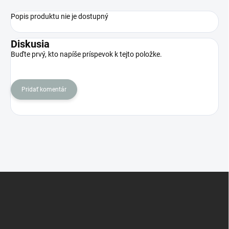
Popis produktu nie je dostupný
Diskusia
Buďte prvý, kto napíše príspevok k tejto položke.
Pridať komentár
Z
á
p
ä
t