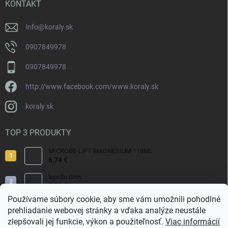
i
KONTAKT
e
Info
@
koraly.sk
0907849978
0907849978
http://www.facebook.com/www.koraly.sk
koraly.sk
TOP 3 PRODUKTY
MICROBE-LIFT MAGNESIUM 118ML
6,74 €
lepidlo Grey
7,70 €
Používame súbory cookie, aby sme vám umožnili pohodlné
Reef Salt 2kg Bag.
prehliadanie webovej stránky a vďaka analýze neustále
9,80 €
zlepšovali jej funkcie, výkon a použiteľnosť.
Viac informácií