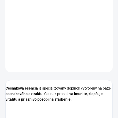
DORUČENIA
−
+
Pridať do košíka
Cesnaková esencia
je špecializovaný doplnok vytvorený na báze
cesnakového extraktu.
Cesnak prospieva
imunite, zlepšuje
vitalitu a priaznivo pôsobí na sfarbenie.
DETAILNÉ INFORMÁCIE
OPÝTAŤ SA
STRÁŽIŤ
Cesnaková esencia
je špecializovaný doplnok vytvorený na báze
cesnakového extraktu.
Cesnak prospieva
imunite, zlepšuje
vitalitu a priaznivo pôsobí na sfarbenie.