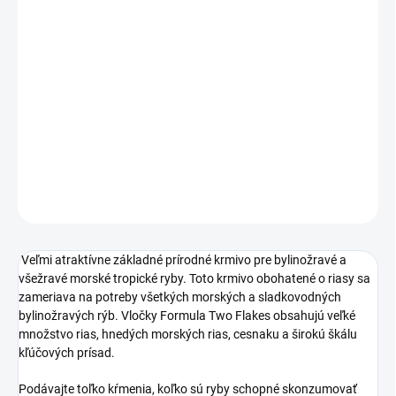
DORUČENIA
−
+
Pridať do košíka
Veľmi atraktívne základné prírodné krmivo pre bylinožravé a
všežravé morské tropické ryby.
DETAILNÉ INFORMÁCIE
OPÝTAŤ SA
STRÁŽIŤ
Veľmi atraktívne základné prírodné krmivo pre bylinožravé a
všežravé morské tropické ryby. Toto krmivo obohatené o riasy sa
zameriava na potreby všetkých morských a sladkovodných
bylinožravých rýb. Vločky Formula Two Flakes obsahujú veľké
množstvo rias, hnedých morských rias, cesnaku a širokú škálu
kľúčových prísad.
Podávajte toľko kŕmenia, koľko sú ryby schopné skonzumovať