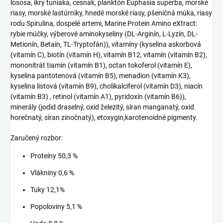
lososa, ikry tuniaka, cesnak, planktón Euphasia superba, morské
riasy, morské lastúrniky, hnedé morské riasy, pšeničná múka, riasy
rodu Spirulina, dospelé artemi, Marine Protein Amino eXtract:
rybie múčky, výberové aminokyseliny (DL-Arginín, L-Lyzín, DL-
Metionín, Betaín, TL-Tryptofán)), vitamíny (kyselina askorbová
(vitamín C), biotín (vitamín H), vitamín B12, vitamín (vitamín B2),
mononitrát tiamín (vitamín B1), octan tokoferol (vitamín E),
kyselina pantotenová (vitamín B5), menadion (vitamín K3),
kyselina listová (vitamín B9), cholikalciferol (vitamín D3), niacín
(vitamín B3) , retinol (vitamín A1), pyridoxín (vitamín B6)),
minerály (jodid draselný, oxid železitý, síran manganatý, oxid
horečnatý, síran zinočnatý), etoxygin,karotenoidné pigmenty.
Zaručený rozbor:
Proteíny 50,3 %
Vlákniny 0,6 %
Tuky 12,1%
Popoloviny 5,1 %