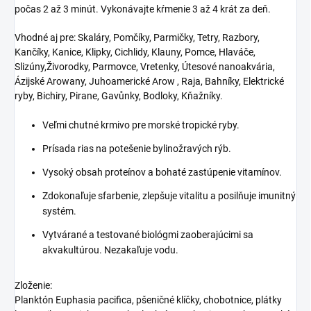
počas 2 až 3 minút. Vykonávajte kŕmenie 3 až 4 krát za deň.
Vhodné aj pre: Skaláry, Pomčíky, Parmičky, Tetry, Razbory,
Kančíky, Kanice, Klipky, Cichlidy, Klauny, Pomce, Hlaváče,
Slizúny,Živorodky, Parmovce, Vretenky, Útesové nanoakvária,
Ázijské Arowany, Juhoamerické Arow , Raja, Bahníky, Elektrické
ryby, Bichiry, Pirane, Gavůnky, Bodloky, Kňažníky.
Veľmi chutné krmivo pre morské tropické ryby.
Prísada rias na potešenie bylinožravých rýb.
Vysoký obsah proteínov a bohaté zastúpenie vitamínov.
Zdokonaľuje sfarbenie, zlepšuje vitalitu a posilňuje imunitný
systém.
Vytvárané a testované biológmi zaoberajúcimi sa
akvakultúrou. Nezakaľuje vodu.
Zloženie:
Planktón Euphasia pacifica, pšeničné klíčky, chobotnice, plátky