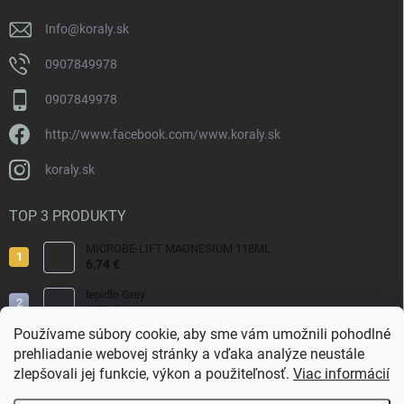
e
Info
@
koraly.sk
0907849978
0907849978
http://www.facebook.com/www.koraly.sk
koraly.sk
TOP 3 PRODUKTY
MICROBE-LIFT MAGNESIUM 118ML
6,74 €
lepidlo Grey
7,70 €
Používame súbory cookie, aby sme vám umožnili pohodlné
Reef Salt 2kg Bag.
prehliadanie webovej stránky a vďaka analýze neustále
9,80 €
zlepšovali jej funkcie, výkon a použiteľnosť.
Viac informácií