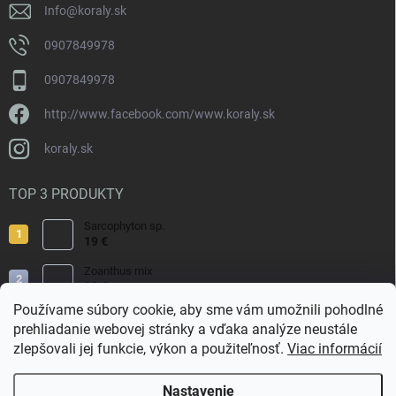
Info
@
koraly.sk
0907849978
0907849978
http://www.facebook.com/www.koraly.sk
koraly.sk
TOP 3 PRODUKTY
Sarcophyton sp.
19 €
Zoanthus mix
19 €
Používame súbory cookie, aby sme vám umožnili pohodlné
Acropora valida
prehliadanie webovej stránky a vďaka analýze neustále
15 €
zlepšovali jej funkcie, výkon a použiteľnosť.
Viac informácií
Nastavenie