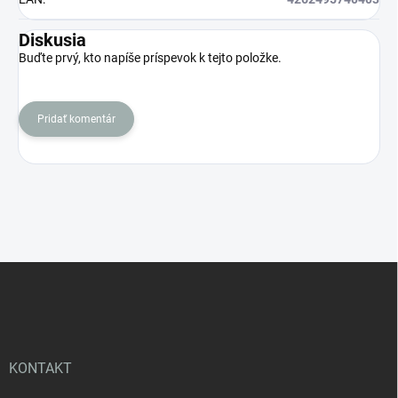
Diskusia
Buďte prvý, kto napíše príspevok k tejto položke.
Pridať komentár
Z
á
p
ä
t
i
KONTAKT
e