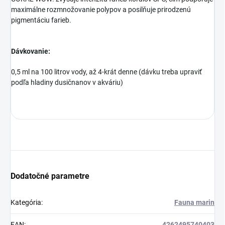
maximálne rozmnožovanie polypov a posilňuje prirodzenú
pigmentáciu farieb.
Dávkovanie:
0,5 ml na 100 litrov vody, až 4-krát denne (dávku treba upraviť
podľa hladiny dusičnanov v akváriu)
Dodatočné parametre
Kategória
:
Fauna marin
EAN
:
4262495740403