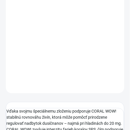
DORUČENIA
−
+
Pridať do košíka
Vďaka svojmu špeciálnemu zloženiu podporuje CORAL WOW!
stabilnú rovnováhu živín, ktorá môže pomôcť prirodzene regulovať
nadbytok dusičnanov – najmä pri hladinách do 20 mg. CORAL WOW!
zvyšuje intenzitu farieb koralov SPS, čím podporuje maximálne
rozmnožovanie polypov a posilňuje prirodzenú pigmentáciu farieb.
DETAILNÉ INFORMÁCIE
OPÝTAŤ SA
STRÁŽIŤ
Vďaka svojmu špeciálnemu zloženiu podporuje CORAL WOW!
stabilnú rovnováhu živín, ktorá môže pomôcť prirodzene
regulovať nadbytok dusičnanov – najmä pri hladinách do 20 mg.
CORAL WOW! zvyšuje intenzitu farieb koralov SPS, čím podporuje