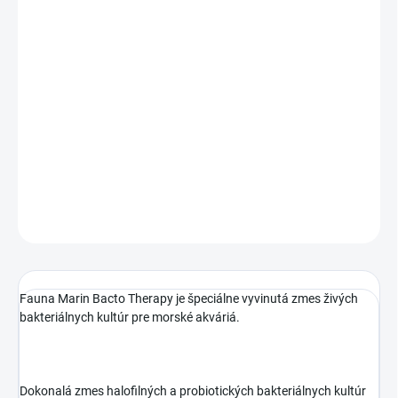
DORUČENIA
−
+
Pridať do košíka
Fauna Marin Bacto Therapy je vysoko účinná a koncentrovaná
zmes morských baktérií a probiotických kmeňov. Baktérie
dosiahnu maximálnu aktivitu krátko po prvej dávke.
DETAILNÉ INFORMÁCIE
OPÝTAŤ SA
STRÁŽIŤ
Fauna Marin Bacto Therapy je špeciálne vyvinutá zmes živých
bakteriálnych kultúr pre morské akváriá.
Dokonalá zmes halofilných a probiotických bakteriálnych kultúr