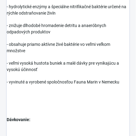
-
hydrolytické enzýmy a špeciálne nitrifikačné baktérie určené na
rýchle odstraňovanie živín
-
znižuje dlhodobé hromadenie detritu a anaeróbnych
odpadových produktov
-
obsahuje priamo aktívne živé baktérie vo veľmi veľkom
množstve
-
veľmi vysoká hustota buniek a malé dávky pre vynikajúcu a
vysokú účinnosť
- vyvinuté a vyrobené spoločnosťou Fauna Marin v Nemecku
Dávkovanie: