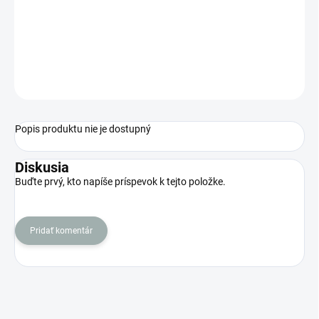
a množstvo oplachovacej vody.
Pripojenie na hadičku 1/4".
Odporúčame vymeniť spoločne pri výmene membrány.
Prietok 800ml/min Doporučené pre membtány 150-200 GPD
OPÝTAŤ SA
STRÁŽIŤ
Popis produktu nie je dostupný
Diskusia
Buďte prvý, kto napíše príspevok k tejto položke.
Pridať komentár