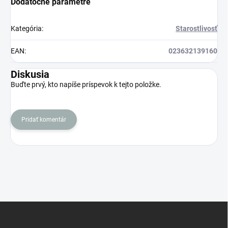
Dodatočné parametre
Kategória
:
Starostlivosť
EAN
:
023632139160
Diskusia
Buďte prvý, kto napíše príspevok k tejto položke.
Pridať komentár
Z
á