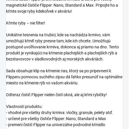
magnetické čističe Flipper: Nano, Standard a Max. Pripojte ho a
kŕmte svoje ryby kdekoľvek v akváriu!
Kŕmte ryby – nie filter!
Unikátne tesnenia na trubici, kde sa nachádza krmivo, vám
umožňujú kŕmiť ryby presne tam, kde ich chcete. Umožňujú
postupné uvoľňovanie krmiva, dokonca aj priamo na dno. Tento
produkt je vynikajúci na kŕmenie plachejších a plachejších rýb a
bezstavovcov v sladkovodných aj morských akváriách.
Sada obsahuje klip na kŕmenie rias, ktorý sa po pripevnení k
Flipperu pomocou suchého zipsu dá ľahko presunúť na optimálne
miesto na kŕmenie rýb vo vašom akváriu.
Odteraz čistič Flipper nielen čistí okná, ale aj kŕmi rybičky!
Vlastnosti produktu:
- vhodné pre všetky druhy krmiva: vločky, granule, pelety atď.
- určené pre všetky čističe Flipper: Nano, Standard a Max
- premení čistič Flipper na univerzálne podvodné kŕmidlo