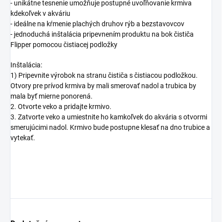
- unikátne tesnenie umožňuje postupné uvoľňovanie krmiva
kdekoľvek v akváriu
- ideálne na kŕmenie plachých druhov rýb a bezstavovcov
- jednoduchá inštalácia pripevnením produktu na bok čističa
Flipper pomocou čistiacej podložky
Inštalácia:
1) Pripevnite výrobok na stranu čističa s čistiacou podložkou.
Otvory pre prívod krmiva by mali smerovať nadol a trubica by
mala byť mierne ponorená.
2. Otvorte veko a pridajte krmivo.
3. Zatvorte veko a umiestnite ho kamkoľvek do akvária s otvormi
smerujúcimi nadol. Krmivo bude postupne klesať na dno trubice a
vytekať.