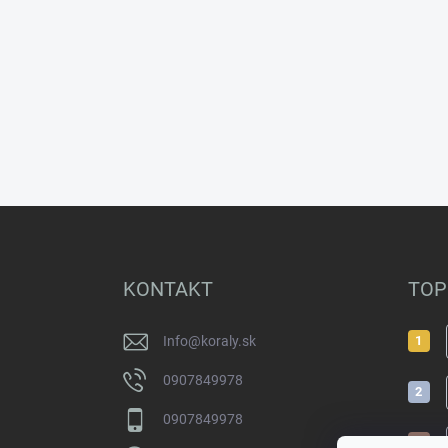
Z
á
p
ä
KONTAKT
TOP
t
i
Info
@
koraly.sk
e
0907849978
0907849978