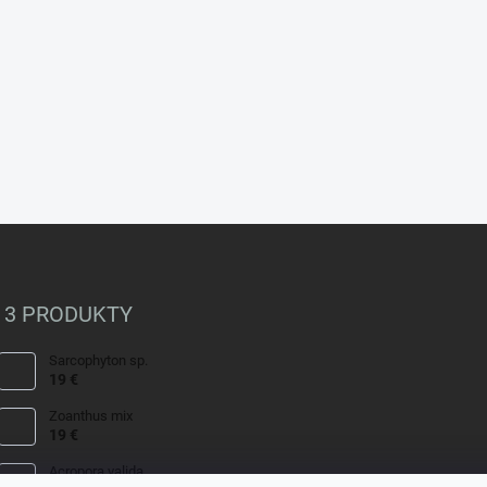
 3 PRODUKTY
Sarcophyton sp.
19 €
Zoanthus mix
19 €
Acropora valida