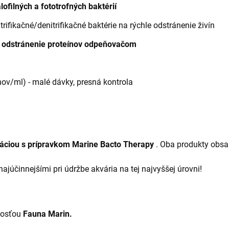
filných a fototrofných baktérií
rifikačné/denitrifikačné baktérie na rýchle odstránenie živín
e odstránenie proteínov odpeňovačom
ónov/ml) - malé dávky, presná kontrola
náciou s prípravkom Marine Bacto Therapy
. Oba produkty obsa
júčinnejšími pri údržbe akvária na tej najvyššej úrovni!
nosťou
Fauna Marin.