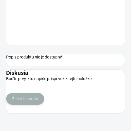
DORUČENIA
−
+
Pridať do košíka
OPÝTAŤ SA
STRÁŽIŤ
Popis produktu nie je dostupný
Diskusia
Buďte prvý, kto napíše príspevok k tejto položke.
Pridať komentár