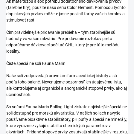
Ak máte túžbu alebo potrebu dodatočného dávkovania prvkov
(farebné hry), použite našu sériu Color Element.
Pomocou týchto
doplnkových prvkov môžete jasne posilniť farby vašich koralov a
stimulovať rast.
Čím pravidelnejšie pridávanie prebieha – tým stabilnejšie sú
hodnoty vo vašom akváriu.
Pre pridávanie roztokov preto
odporúčame dávkovací počítač GHL, ktorý je pre túto metódu
ideálny.
Čisté špeciálne soli Fauna Marin
Naše soli zodpovedajú úrovniam farmaceutickej čistoty a sú
podľa toho balené.
Nevenujeme pozornosť len údajovému listu,
ale kontrolujeme aj organické a anorganické stopové prvky, ako aj
účinnosť solí.
So soľami Fauna Marin Balling-Light získate najčistejšie špeciálne
soli dostupné pre morskú akvaristiku.
V našich soliach navyše
používame bioaktívne stabilizátory, pH pufry a špeciálne minerály,
ktoré výrazne zvyšujú stabilitu chemických parametrov v
akváriách.
Pridané stopové prvky zostávajú stabilnejšie v roztoku,