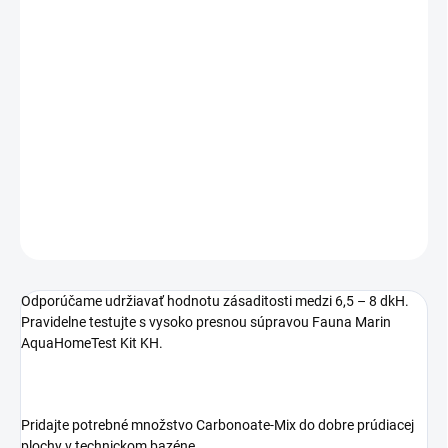
MOŽNOSTI
DORUČENIA
−
+
Pridať do košíka
Uhličitanová zmes
DETAILNÉ INFORMÁCIE
OPÝTAŤ SA
STRÁŽIŤ
Odporúčame udržiavať hodnotu zásaditosti medzi 6,5 – 8 dkH.
Pravidelne testujte s vysoko presnou súpravou Fauna Marin
AquaHomeTest Kit KH.
Pridajte potrebné množstvo Carbonoate-Mix do dobre prúdiacej
plochy v technickom bazéne.