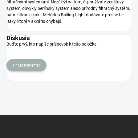
filtračnými systémami.
Nezáleží na tom, či používate zeolitový
systém, obvyklý berlínsky systém alebo prírodný filtračný systém,
napr. filtráciu kalu.
Metódou Balling-Light dodávate presne tie
látky, ktoré v akváriu chýbajú.
Diskusia
Buďte prvý, kto napíše príspevok k tejto položke.
Pridať komentár
Z
á
p