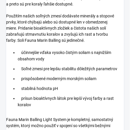
a preto sú pre koraly ľahšie dostupné.
Použitím našich soľných zmesí dodávate minerály a stopové
prvky, ktoré chýbajú alebo sú dostupné len v obmedzenej
miere.
Pridanie bioaktívnych zložiek a čistota našich solí
zabraňujú stmavnutiu koralov a zvyšujú ich rast a tvorbu
farby.
Soli Fauna Marin Balling sú jedinečné.
účinnejšie vďaka vysoko čistým soliam s najnižším
obsahom vody
Soľné zmesi pre lepšiu stabilitu dôležitých parametrov
prispôsobené moderným morským soliam
stabilná hodnota pH
prísun bioaktívnych látok pre lepší vývoj farby a rast
koralov
Fauna Marin Balling Light System je kompletný, samostatný
systém, ktorý možno použiť v spojení so všetkými bežnými