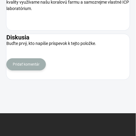
kvality využívame našu koralovú farmu a samozrejme vlastné ICP
laboratórium.
Diskusia
Buďte prvý, kto napíše príspevok k tejto položke.
Pridať komentár
Z
á
p