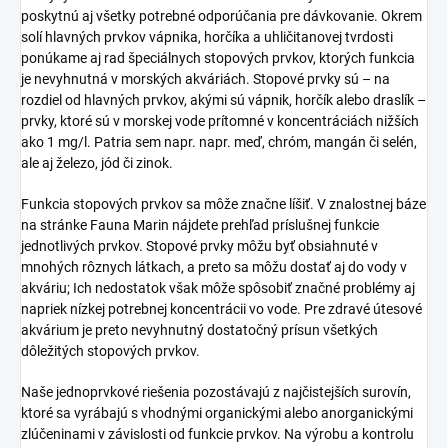
poskytnú aj všetky potrebné odporúčania pre dávkovanie. Okrem
solí hlavných prvkov vápnika, horčíka a uhličitanovej tvrdosti
ponúkame aj rad špeciálnych stopových prvkov, ktorých funkcia
je nevyhnutná v morských akváriách. Stopové prvky sú – na
rozdiel od hlavných prvkov, akými sú vápnik, horčík alebo draslík –
prvky, ktoré sú v morskej vode prítomné v koncentráciách nižších
ako 1 mg/l. Patria sem napr. napr. meď, chróm, mangán či selén,
ale aj železo, jód či zinok.
Funkcia stopových prvkov sa môže značne líšiť. V znalostnej báze
na stránke Fauna Marin nájdete prehľad príslušnej funkcie
jednotlivých prvkov. Stopové prvky môžu byť obsiahnuté v
mnohých rôznych látkach, a preto sa môžu dostať aj do vody v
akváriu; Ich nedostatok však môže spôsobiť značné problémy aj
napriek nízkej potrebnej koncentrácii vo vode. Pre zdravé útesové
akvárium je preto nevyhnutný dostatočný prísun všetkých
dôležitých stopových prvkov.
Naše jednoprvkové riešenia pozostávajú z najčistejších surovín,
ktoré sa vyrábajú s vhodnými organickými alebo anorganickými
zlúčeninami v závislosti od funkcie prvkov. Na výrobu a kontrolu