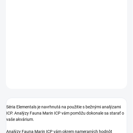
DORUČENIA
−
+
Pridať do košíka
ELEMENTALS TRACE Zn je vysoko
koncentrovaný roztok zinku pre morské
akváriá na individuálne vyrovnanie
existujúcich nedostatkov zinku.
DETAILNÉ INFORMÁCIE
OPÝTAŤ SA
STRÁŽIŤ
Séria Elementals je navrhnutá na použitie s bežnými analýzami
ICP. Analýzy Fauna Marin ICP vám pomôžu dokonale sa starať o
vaše akvárium.
Analýzy Fauna Marin ICP vám okrem nameraných hodnôt