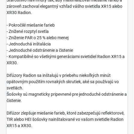
Starostlivo navrhnutý tak, aby maximalizoval miešanie farieb a
zároveň zachoval elegantný vzhľad vášho svietidla XR15 alebo
XR30 Radion.
- Pokročilé miešanie farieb
- Znížené rozptyl svetla
- Zníženie PAR o 25 % alebo menej
- Jednoduchá inštalácia
- Jednoduché odstránenie a čistenie
- Kompatibilné so všetkými generáciami svietidiel Radion XR15 a
XR30.
Difúzory Radion sa inštalujú v priebehu niekoľkých minút
opätovným použitím rovnakých skrutiek, aké sa používajú vo
svetlách.
Šošovky sú magneticky pripevnené pre jednoduché odstránenie a
čistenie.
Difúzor zlepšuje miešanie farieb, ktoré zabezpečujú reflektorové,
TIR alebo HEI šošovky nainštalované vo vašom svietidle Radion
XR15 a XR30.