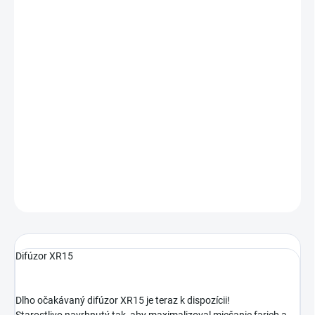
MOŽNOSTI
DORUČENIA
−
+
Pridať do košíka
Difúzor XR15 je starostlivo navrhnutý tak, aby maximalizoval
miešanie farieb a zároveň zachoval elegantný vzhľad vášho
svietidla XR15 alebo XR30 Radion.
DETAILNÉ INFORMÁCIE
OPÝTAŤ SA
STRÁŽIŤ
Difúzor XR15
Dlho očakávaný difúzor XR15 je teraz k dispozícii!