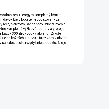
Acanthastrea, Plerogyra kompletný kŕmiaci
ch dávok Easy booster je považovaný za
elín, bielkovýn ,sacharidov, minerálnych a
ytne kompletné výživové hodnoty a preto je
 každý 300 litrov vody v akváriu. Zvýšte
ie na každých 100/200 litrov vody v akváriu
y sa zabezpečilo rozptýlenie produktu. Nie je