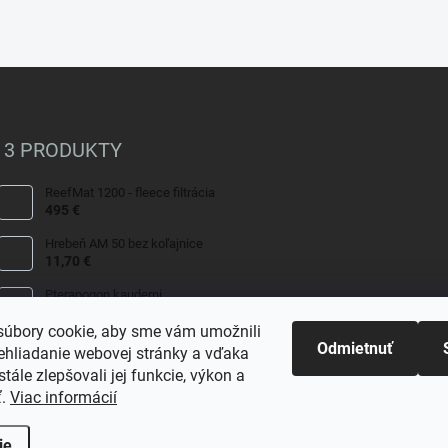
 3 PRODUKTY
ReefMat 1200 - fleece filtrácia
495 €
Hrebeň AM 50 bez koľajnice
11,70 €
Pterapogon kauderni
29 €
úbory cookie, aby sme vám umožnili
Odmietnuť
ehliadanie webovej stránky a vďaka
tále zlepšovali jej funkcie, výkon a
ť.
Viac informácií
ie