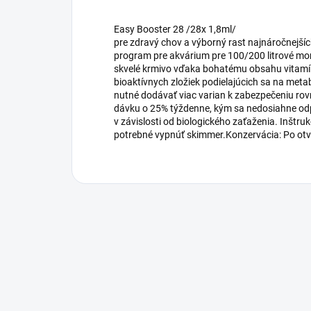
Easy Booster 28 /28x 1,8ml/
pre zdravý chov a výborný rast najnáročnejší
program pre akvárium pre 100/200 litrové mo
skvelé krmivo vďaka bohatému obsahu vitamín
bioaktívnych zložiek podielajúcich sa na meta
nutné dodávať viac varian k zabezpečeniu rovn
dávku o 25% týždenne, kým sa nedosiahne odp
v závislosti od biologického zaťaženia. Inštruk
potrebné vypnúť skimmer.Konzervácia: Po otv