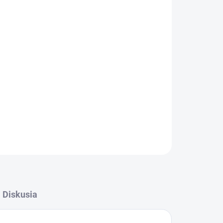
NÉ
OPÝTAŤ SA
STRÁŽIŤ
Diskusia