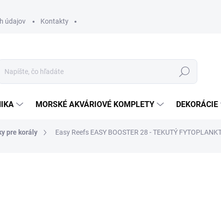
h údajov
Kontakty
Hľadať
IKA
MORSKÉ AKVÁRIOVÉ KOMPLETY
DEKORÁCIE
y pre korály
Easy Reefs EASY BOOSTER 28 - TEKUTÝ FYTOPLANK
otenia
ZNAČKA:
EASY REEFS
19,50 €
15,85 € bez DPH