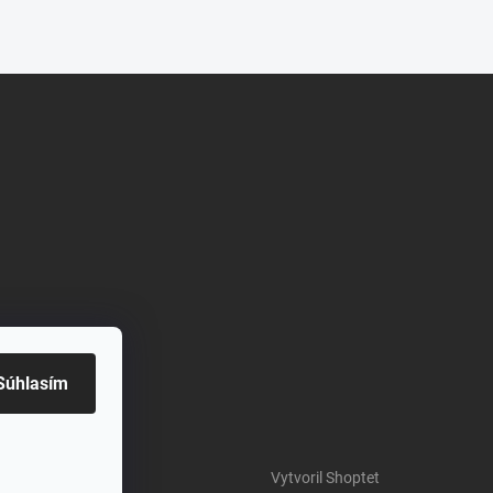
Súhlasím
Vytvoril Shoptet