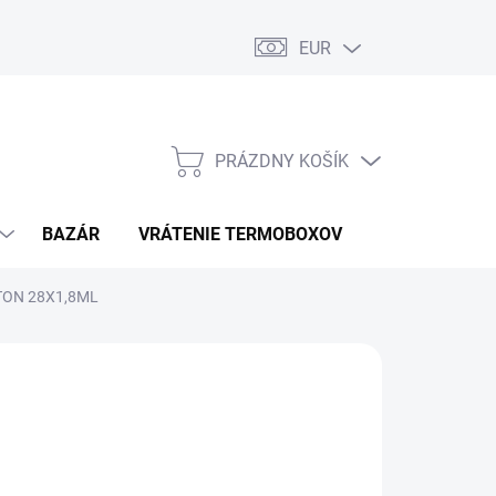
EUR
PRÁZDNY KOŠÍK
NÁKUPNÝ
KOŠÍK
BAZÁR
VRÁTENIE TERMOBOXOV
PODMIENKY 
TON 28X1,8ML