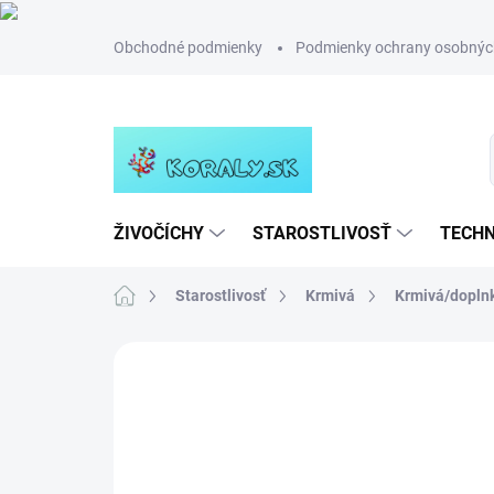
Prejsť
Obchodné podmienky
Podmienky ochrany osobnýc
na
obsah
ŽIVOČÍCHY
STAROSTLIVOSŤ
TECHN
Domov
Starostlivosť
Krmivá
Krmivá/doplnk
Neohodnotené
Podrobnosti hodn