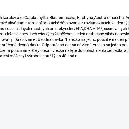
ch koralov ako Catalaphyllia, Blastomuscha, Euphyllia,Australomuscha, 
rské akvárium na 28 dní praktické dávkovanie z rozlamovacích 28 denný
ov esenciálnych mastných aminokyselín /EPA,DHA,ARA/, esenciálnych kys
bolických činnostiach všetkých živočíchov.Jeden druh riasy nikdy neposk
ováhy. Dávkovanie : Úvodná dávka: 1 vrecko na jedno použitie na deň pre
orúčaná denná dávka.Odporúčaná denná dávka: 1 vrecko na jedno použit
cie na používanie: Celý obsah vrecka nalejte do oblasti okolo čerpadla, ab
orení môže byť výrobok použitý do 48 hodín.