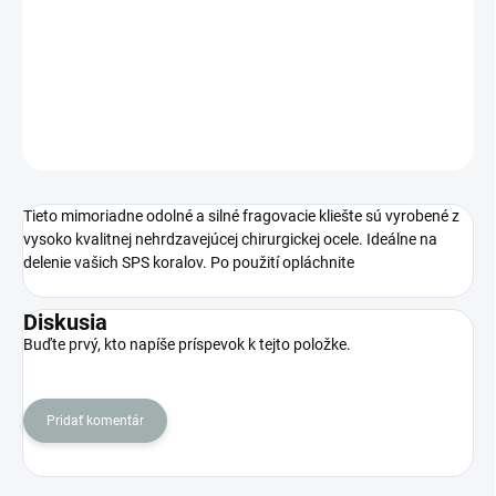
Mimoriadne odolné a silné fragovacie kliešte na delenie SPS
koralov
DETAILNÉ INFORMÁCIE
OPÝTAŤ SA
STRÁŽIŤ
Tieto mimoriadne odolné a silné fragovacie kliešte sú vyrobené z
vysoko kvalitnej nehrdzavejúcej chirurgickej ocele.
Ideálne na
delenie vašich SPS koralov.
Po použití opláchnite
Diskusia
Buďte prvý, kto napíše príspevok k tejto položke.
Pridať komentár