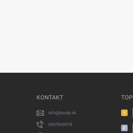
Z
á
p
ä
KONTAKT
TOP
t
i
Info
@
koraly.sk
e
0907849978