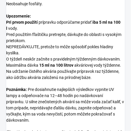
Neobsahuje fosfáty.
Upozornenie:
Pri prvom použití
prípravku odporúčame pridať
iba 5 ml na 100
l
vody.
Pred použitím fľaštičku pretrepte, dávkujte do oblasti s vysokým
prietokom.
NEPREDÁVKUJTE, pretože to môže spôsobiť pokles hladiny
kyslíka.
O týždeň neskôr začnite s pravidelným týždenným dávkovaním.
Maximálna dávka
15 ml na 100 litrov
akváriovej vody týždenne.
Na udržanie čistého akvária používajte prípravok raz týždenne,
ako údržbu akvária založenú na prírodnej báze.
Poznámka:
Pre dosiahnutie najlepších výsledkov vypnite UV
lampy a odpeňovače na 12–48 hodín po nadávkovaní
prípravku.
U silne znečistených akvárií sa môže voda začať kaliť, v
tom prípade, nepridávajte ďalšiu dávku, zapnite odpeňovač a
vyčkajte, kým sa voda nevyčistí, potom môžete pokračovať s
dávkovaním.