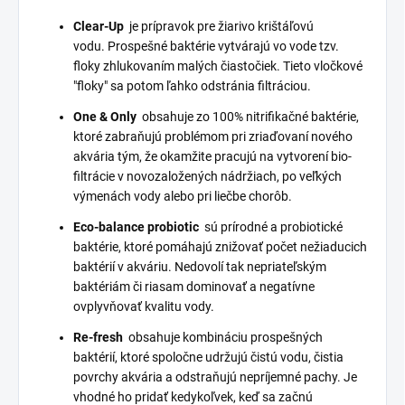
Clear-Up
je prípravok pre žiarivo krištáľovú
vodu.
Prospešné baktérie vytvárajú vo vode tzv.
floky zhlukovaním malých čiastočiek.
Tieto vločkové
"floky" sa potom ľahko odstránia filtráciou.
One & Only
obsahuje zo 100% nitrifikačné baktérie,
ktoré zabraňujú problémom pri zriaďovaní nového
akvária tým, že okamžite pracujú na vytvorení bio-
filtrácie v novozaložených nádržiach, po veľkých
výmenách vody alebo pri liečbe chorôb.
Eco-balance probiotic
sú prírodné a probiotické
baktérie, ktoré pomáhajú znižovať počet nežiaducich
baktérií v akváriu.
Nedovolí tak nepriateľským
baktériám či riasam dominovať a negatívne
ovplyvňovať kvalitu vody.
Re-fresh
obsahuje kombináciu prospešných
baktérií, ktoré spoločne udržujú čistú vodu, čistia
povrchy akvária a odstraňujú nepríjemné pachy.
Je
vhodné ho pridať kedykoľvek, keď sa začnú