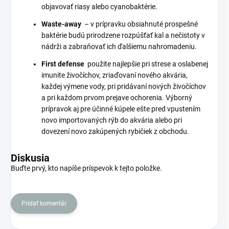
objavovať riasy alebo cyanobaktérie.
Waste-away
– v prípravku obsiahnuté prospešné
baktérie budú prirodzene rozpúšťať kal a nečistoty v
nádrži a zabraňovať ich ďalšiemu nahromadeniu.
First defense
použite najlepšie pri strese a oslabenej
imunite živočíchov, zriaďovaní nového akvária,
každej výmene vody, pri pridávaní nových živočíchov
a pri každom prvom prejave ochorenia.
Výborný
prípravok aj pre účinné kúpele ešte pred vpustením
novo importovaných rýb do akvária alebo pri
dovezení novo zakúpených rybičiek z obchodu.
Diskusia
Buďte prvý, kto napíše príspevok k tejto položke.
Pridať komentár