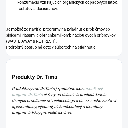
konzumáciu vznikajúcich organických odpadových látok,
fosfátov a dusičnanov.
Je možné zostaviť aj programy na zvládnutie problémov so
sinicami, riasami a obrnenkami kombináciou dvoch prípravkov
(WASTE-AWAY a RE-FRESH).
Podrobný postup nájdete v súboroch na stiahnutie.
Produkty Dr.
Tima
Produktový rad Dr.Tim´s je podobne ako
ampulkový
program Dr.Tim´s
cielený na riešenie či predchádzanie
rôznych problémov pri reefkeepingu a dá sa z neho zostaviť
aj jednoduchý, výkonný, nízkonákladový a dlhodobý
program údržby pre veľké akvária.