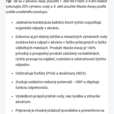
Tip:
Ak sú v akváriu riasy: použite 1. deň Re-Fresh;
o 4 dni neskôr
vykonajte 20% výmenu vody a 5. deň použite Waste-Away podľa
vyššie uvedeného postupu.
Jedinečná kombinácia baktérií, ktoré rýchlo rozpúšťajú
organické odpady v akváriu.
Dokonca aj pri dobrej údržbe a mesačných výmenách vody
zostáva kal a odpad v akváriu v ťažko prístupných a ťažko
viditeľných miestach.
Produkt Waste-Away je 100%
prírodný a prospešný produkt založený na baktériách,
rýchlo pracuje na nájdení, rozložení a odstraňovaní týchto
odpadov.
Odstraňuje fosfáty (PO4) a dusičnany (NO3).
Zvyšuje oxidačno-redoxný potenciál – ORP a zlepšuje
funkciu odpeňovača.
Výsledkom je lepší prietok vody, viac kyslíka a zdravšie
akvárium.
Prípravok je vhodné pridávať pravidelne a preventívne na