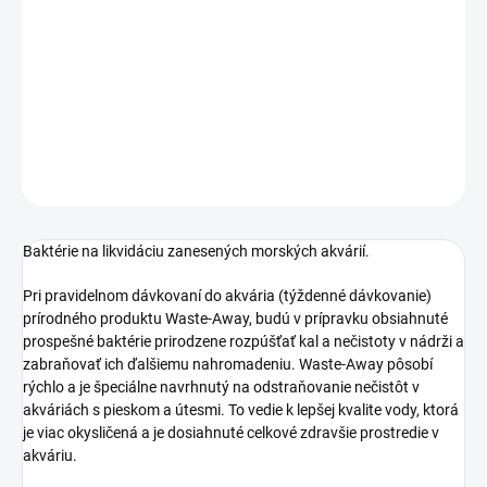
MOŽNOSTI
DORUČENIA
Baktérie na likvidáciu kalu v zanesených morských akváriách.
DETAILNÉ INFORMÁCIE
OPÝTAŤ SA
STRÁŽIŤ
Baktérie na likvidáciu zanesených morských akvárií.
Pri pravidelnom dávkovaní do akvária (týždenné dávkovanie)
prírodného produktu Waste-Away, budú v prípravku obsiahnuté
prospešné baktérie prirodzene rozpúšťať kal a nečistoty v nádrži a
zabraňovať ich ďalšiemu nahromadeniu.
Waste-Away pôsobí
rýchlo a je špeciálne navrhnutý na odstraňovanie nečistôt v
akváriách s pieskom a útesmi.
To vedie k lepšej kvalite vody, ktorá
je viac okysličená a je dosiahnuté celkové zdravšie prostredie v
akváriu.