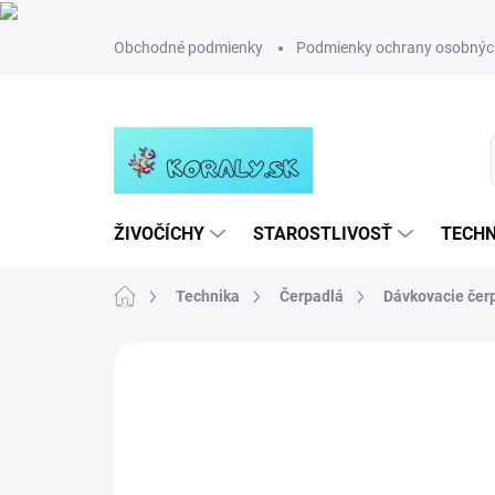
Prejsť
Obchodné podmienky
Podmienky ochrany osobnýc
na
obsah
ŽIVOČÍCHY
STAROSTLIVOSŤ
TECHN
Domov
Technika
Čerpadlá
Dávkovacie čer
Neohodnotené
Podrobnosti hodn
NOVINKA
TIP