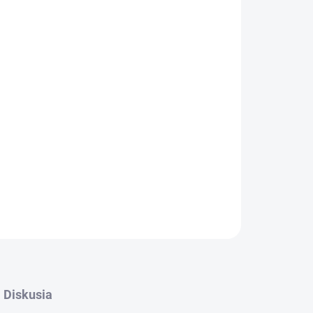
OPÝTAŤ SA
STRÁŽIŤ
Diskusia