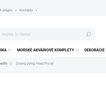
h údajov
Kontakty
Hľadať
IKA
MORSKÉ AKVÁRIOVÉ KOMPLETY
DEKORÁCIE
padlá
Dosing pump Head Pro M
otenia
ZNAČKA:
REEFFACTORY
14,90 €