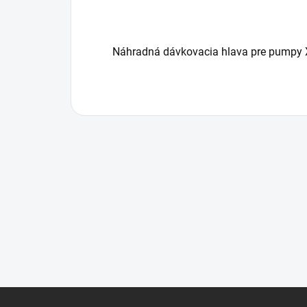
Náhradná dávkovacia hlava pre pumpy X1
Z