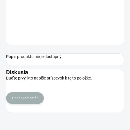
DORUČENIA
−
+
Pridať do košíka
OPÝTAŤ SA
STRÁŽIŤ
Popis produktu nie je dostupný
Diskusia
Buďte prvý, kto napíše príspevok k tejto položke.
Pridať komentár