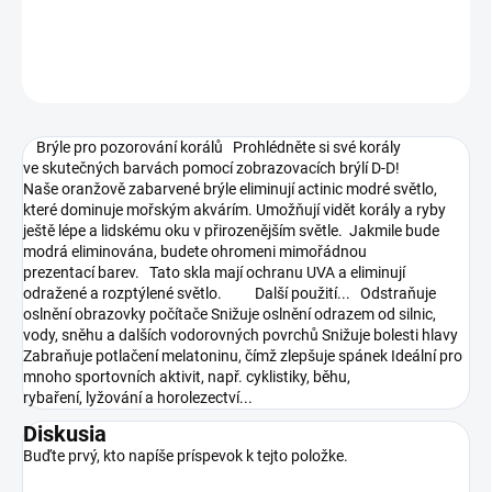
DETAILNÉ INFORMÁCIE
OPÝTAŤ SA
STRÁŽIŤ
Brýle pro pozorování korálů Prohlédněte si své korály
ve skutečných barvách pomocí zobrazovacích brýlí D-D!
Naše oranžově zabarvené brýle eliminují actinic modré světlo,
které dominuje mořským akvárím. Umožňují vidět korály a ryby
ještě lépe a lidskému oku v přirozenějším světle. Jakmile bude
modrá eliminována, budete ohromeni mimořádnou
prezentací barev. Tato skla mají ochranu UVA a eliminují
odražené a rozptýlené světlo. Další použití... Odstraňuje
oslnění obrazovky počítače Snižuje oslnění odrazem od silnic,
vody, sněhu a dalších vodorovných povrchů Snižuje bolesti hlavy
Zabraňuje potlačení melatoninu, čímž zlepšuje spánek Ideální pro
mnoho sportovních aktivit, např. cyklistiky, běhu,
rybaření, lyžování a horolezectví...
Diskusia
Buďte prvý, kto napíše príspevok k tejto položke.