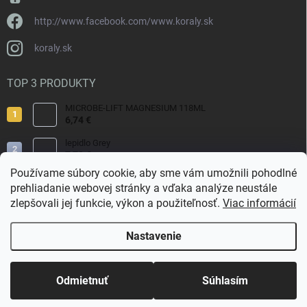
http://www.facebook.com/www.koraly.sk
koraly.sk
TOP 3 PRODUKTY
MICROBE-LIFT MAGNESIUM 118ML
6,74 €
lepidlo Grey
7,70 €
Používame súbory cookie, aby sme vám umožnili pohodlné
Reef Salt 2kg Bag.
prehliadanie webovej stránky a vďaka analýze neustále
9,80 €
zlepšovali jej funkcie, výkon a použiteľnosť.
Viac informácií
Nastavenie
Copyright 2026
Koraly.sk
. Všetky práva vyhradené.
Odmietnuť
Súhlasím
Vytvoril Shoptet