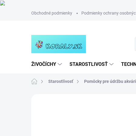
Prejsť
Obchodné podmienky
Podmienky ochrany osobnýc
na
obsah
ŽIVOČÍCHY
STAROSTLIVOSŤ
TECHN
Domov
Starostlivosť
Pomôcky pre údržbu akvár
Neohodnotené
Podrobnosti hodn