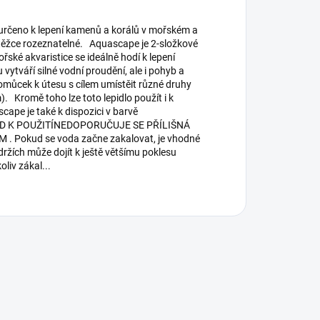
určeno k lepení kamenů a korálů v mořském a
i těžce rozeznatelné. Aquascape je 2-složkové
ské akvaristice se ideálně hodí k lepení
vytváří silné vodní proudění, ale i pohyb a
omůcek k útesu s cílem umístěit různé druhy
. Kromě toho lze toto lepidlo použít i k
ape je také k dispozici v barvě
NÁVOD K POUŽITÍNEDOPORUČUJE SE PŘÍLIŠNÁ
kud se voda začne zakalovat, je vhodné
držích může dojít k ještě většímu poklesu
oliv zákal...