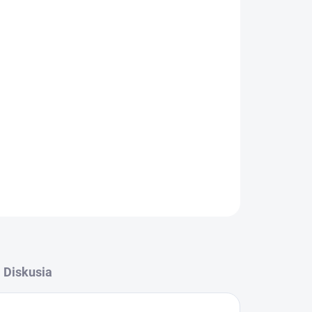
026
MOŽNOSTI DORUČENIA
Pridať do košíka
OPÝTAŤ SA
STRÁŽIŤ
Diskusia