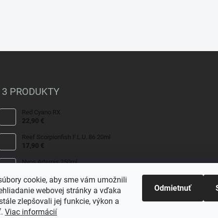
 3 PRODUKTY
Red Cyano RX
22,90 €
Reef Scorpionfish F.L.U. 86 20ml
17,90 €
Nyos Artemis 250ml
15,50 €
úbory cookie, aby sme vám umožnili
Odmietnuť
ehliadanie webovej stránky a vďaka
tále zlepšovali jej funkcie, výkon a
ť.
Viac informácií