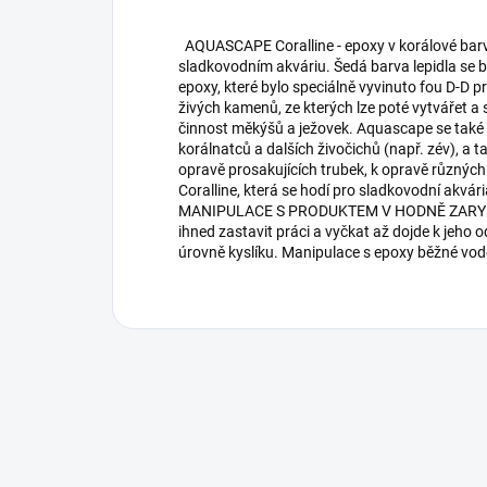
AQUASCAPE Coralline - epoxy v korálové barv
sladkovodním akváriu. Šedá barva lepidla se b
epoxy, které bylo speciálně vyvinuto fou D-D p
živých kamenů, ze kterých lze poté vytvářet a s
činnost měkýšů a ježovek. Aquascape se také p
korálnatců a dalších živočichů (např. zév), a 
opravě prosakujících trubek, k opravě různých
Coralline, která se hodí pro sladkovodní
MANIPULACE S PRODUKTEM V HODNĚ ZARYBNĚ
ihned zastavit práci a vyčkat až dojde k jeho 
úrovně kyslíku. Manipulace s epoxy běžné vodě