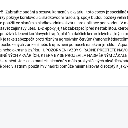
ě Zabraňte padání a sesuvu kamenů v akváriu - toto epoxy je speciálně 
rzy pokryje korálovou či sladkovodní řasou, tj. spoje budou později velm
ro použití ve slaném a sladkovodním akváriu pro aplikace pod vodou. V moř
tavět zajímavý útes. D-D epoxy jej tak zabezpečí před nestabilitou, kterou 
oužívá k lepení korálových fragů, plátů a dalších keramických a jiných p
tak je také zabezpečit proti různým agresivním červům (mnohoštětinatcům)
 poškozených zařízení nebo k upevnění pomůcek na akvarijní sklo. Aquasc
 akvária nebo okrasná jezírka. UPOZORNĚNÍ VŽDY SI ŘÁDNĚ PŘEČTĚTE 
NÝCH AKVÁRIÍCH, KTERÁ BY SE PROJEVILA NADMĚRNÝM ZÁKALEM . Po
odstranění. Jde jen o mastek, nicméně v málo prokysličených akváriích/ná
 před vlastním použitím v nádrži pomůže minimalizovat či rozptýlit jakýk