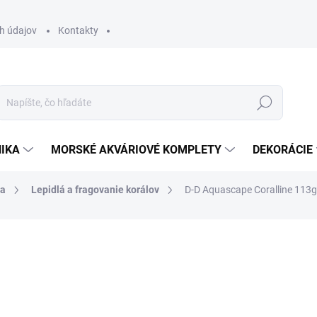
h údajov
Kontakty
Hľadať
IKA
MORSKÉ AKVÁRIOVÉ KOMPLETY
DEKORÁCIE
ia
Lepidlá a fragovanie korálov
D-D Aquascape Coralline 113g
otenia
ZNAČKA:
D-D
8,90 €
7,24 € bez DPH