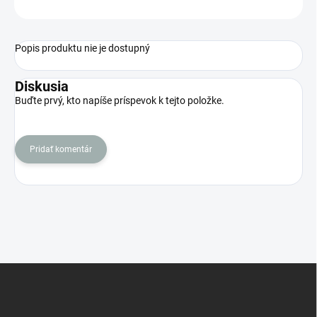
OPÝTAŤ SA
STRÁŽIŤ
Popis produktu nie je dostupný
Diskusia
Buďte prvý, kto napíše príspevok k tejto položke.
Pridať komentár
Z
á
p