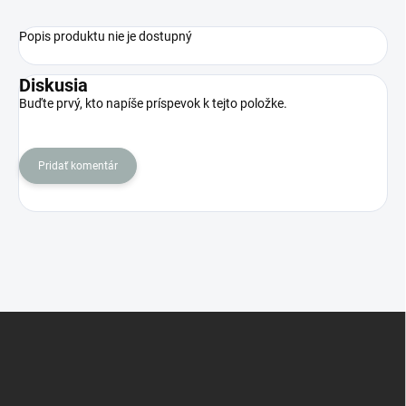
Popis produktu nie je dostupný
Diskusia
Buďte prvý, kto napíše príspevok k tejto položke.
Pridať komentár
Z
á
p
ä
t