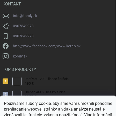
i
KONTAKT
e
Info
@
koraly.sk
0907849978
0907849978
http://www.facebook.com/www.koraly.sk
koraly.sk
TOP 3 PRODUKTY
ReefMat 1200 - fleece filtrácia
495 €
Hrebeň AM 50 bez koľajnice
11,70 €
Používame súbory cookie, aby sme vám umožnili pohodlné
Pterapogon kauderni
prehliadanie webovej stránky a vďaka analýze neustále
29 €
zlepšovali jej funkcie, výkon a použiteľnosť.
Viac informácií