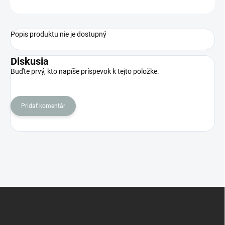
OPÝTAŤ SA
STRÁŽIŤ
Popis produktu nie je dostupný
Diskusia
Buďte prvý, kto napíše príspevok k tejto položke.
Pridať komentár
Z
á
p