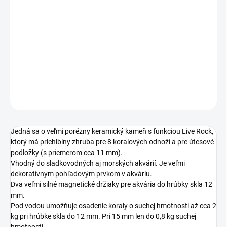
DORUČIŤ DO:
13.8.2026
MOŽNOSTI
DORUČENIA
Kameň na umiestnenie koralov
DETAILNÉ INFORMÁCIE
OPÝTAŤ SA
STRÁŽIŤ
Jedná sa o veľmi porézny keramický kameň s funkciou Live Rock,
ktorý má priehlbiny zhruba pre 8 koralových odnoží a pre útesové
podložky (s priemerom cca 11 mm).
Vhodný do sladkovodných aj morských akvárií.
Je veľmi
dekoratívnym pohľadovým prvkom v akváriu.
Dva veľmi silné magnetické držiaky pre akvária do hrúbky skla 12
mm.
Pod vodou umožňuje osadenie koraly o suchej hmotnosti až cca 2
kg pri hrúbke skla do 12 mm.
Pri 15 mm len do 0,8 kg suchej