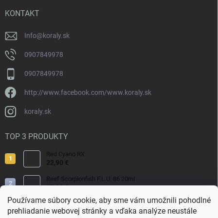
t
i
KONTAKT
e
Info
@
koraly.sk
0907849978
0907849978
http://www.facebook.com/www.koraly.sk
koraly.sk
TOP 3 PRODUKTY
Red Cyano RX
22,90 €
Reef Scorpionfish F.L.U. 86 20ml
17,90 €
Používame súbory cookie, aby sme vám umožnili pohodlné
Nyos Artemis 250ml
prehliadanie webovej stránky a vďaka analýze neustále
15,50 €