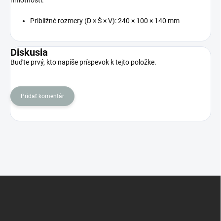
hmotnosti.
Približné rozmery (D × Š × V): 240 × 100 × 140 mm
Diskusia
Buďte prvý, kto napíše príspevok k tejto položke.
Pridať komentár
Z
á
p
ä