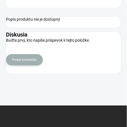
OPÝTAŤ SA
STRÁŽIŤ
Popis produktu nie je dostupný
Diskusia
Buďte prvý, kto napíše príspevok k tejto položke.
Pridať komentár
Z
á
p