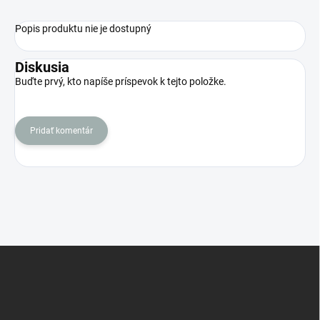
Popis produktu nie je dostupný
Diskusia
Buďte prvý, kto napíše príspevok k tejto položke.
Pridať komentár
Z
á
p
ä
t