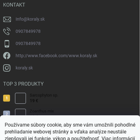
i
KONTAKT
e
Info
@
koraly.sk
0907849978
0907849978
http://www.facebook.com/www.koraly.sk
koraly.sk
TOP 3 PRODUKTY
Sarcophyton sp.
19 €
Zoanthus mix
19 €
Používame súbory cookie, aby sme vám umožnili pohodlné
Acropora valida
prehliadanie webovej stránky a vďaka analýze neustále
15 €
zlepšovali jej funkcie, výkon a použiteľnosť.
Viac informácií